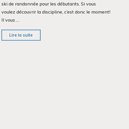
ski de randonnée pour les débutants. Si vous
voulez découvrir la discipline, c’est donc le moment!
Il vous …
"Initiation
Lire la suite
ski
de
randonnée"