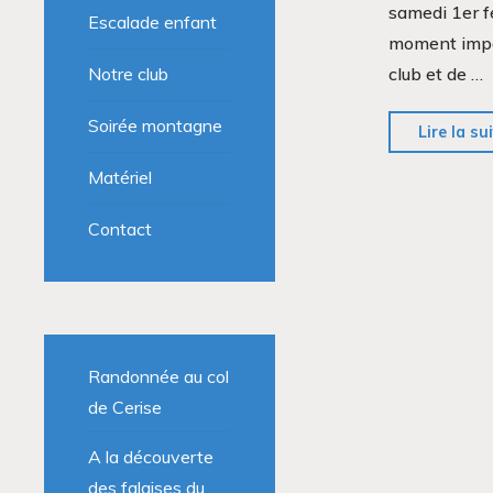
samedi 1er fé
Escalade enfant
moment impor
Notre club
club et de …
Soirée montagne
Lire la su
Matériel
Contact
Randonnée au col
de Cerise
A la découverte
des falaises du