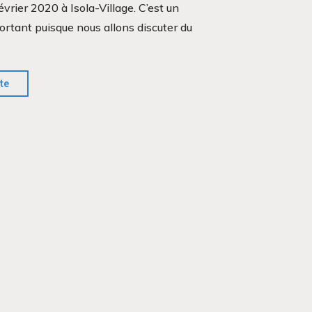
vrier 2020 à Isola-Village. C’est un
tant puisque nous allons discuter du
"Assemblée
ite
générale!"