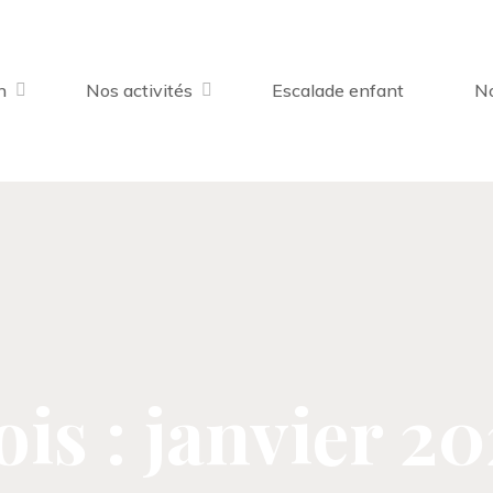
n
Nos activités
Escalade enfant
No
is : janvier 2