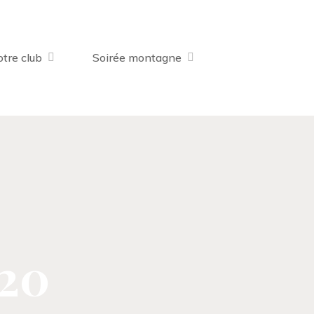
tre club
Soirée montagne
020