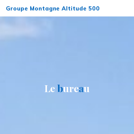
Aller
Groupe Montagne Altitude 500
au
contenu
L
e
b
u
r
e
a
u