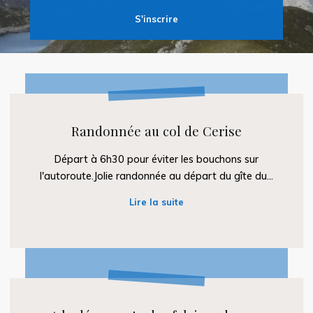
S'inscrire
Randonnée
au
Randonnée au col de Cerise
col
de
Départ à 6h30 pour éviter les bouchons sur
Cerise
l'autoroute.Jolie randonnée au départ du gîte du...
"Randonnée
Lire la suite
au
col
de
Cerise"
A
la