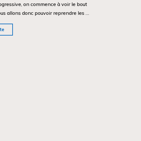
ogressive, on commence à voir le bout
ous allons donc pouvoir reprendre les …
"Demandez
ite
le
programme!"