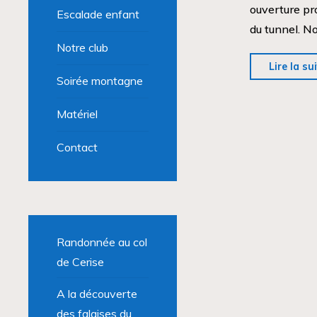
ouverture pr
Escalade enfant
du tunnel. N
Notre club
Lire la su
Soirée montagne
Matériel
Contact
Randonnée au col
de Cerise
A la découverte
des falaises du