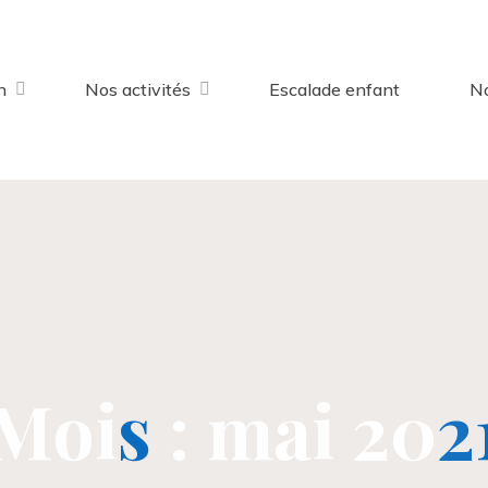
n
Nos activités
Escalade enfant
No
M
o
i
s
:
m
a
i
2
0
2