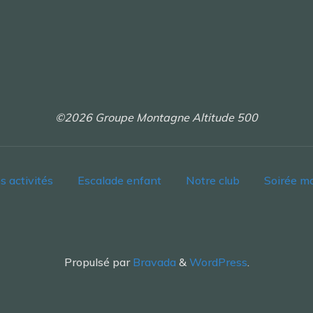
©2026 Groupe Montagne Altitude 500
s activités
Escalade enfant
Notre club
Soirée m
Propulsé par
Bravada
&
WordPress
.