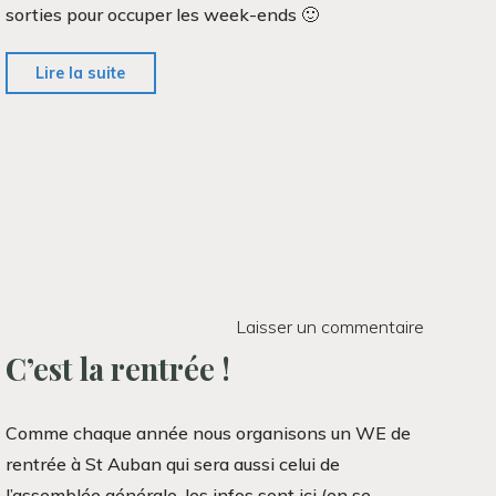
sorties pour occuper les week-ends 🙂
"Programme
Lire la suite
des
sorties
club"
Laisser un commentaire
C’est la rentrée !
Comme chaque année nous organisons un WE de
rentrée à St Auban qui sera aussi celui de
l’assemblée générale. les infos sont ici (en se …