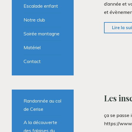
d’année et v
Escalade enfant
et évènemen
Notre club
Lire la su
Soirée montagne
Matériel
Contact
Les ins
Randonnée au col
de Cerise
ça se passe i
A la découverte
https://www.
des falaises du