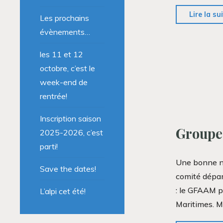
Lire la su
Les prochains
évènements…
les 11 et 12
octobre, c’est le
week-end de
rentrée!
Inscription saison
Groupe 
2025-2026, c’est
parti!
Une bonne n
Save the dates!
comité dépar
: le GFAAM p
L’alpi cet été!
Maritimes. M