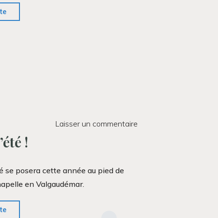
"Les
ite
inscriptions
sont
ouvertes"
Laisser un commentaire
été !
é se posera cette année au pied de
Chapelle en Valgaudémar.
"Camp
ite