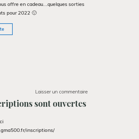
ous offre en cadeau….quelques sorties
ts pour 2022 🙂
"Programme
ite
des
sorties
2022!"
Laisser un commentaire
criptions sont ouvertes
ci
gma500.fr/inscriptions/