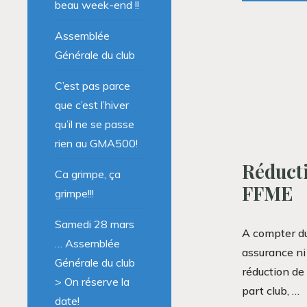
beau week-end !!
Assemblée
Générale du club
C’est pas parce
que c’est l’hiver
qu’il ne se passe
rien au GMA500!
Réducti
Ca grimpe, ça
FFME
grimpe!!!
Samedi 28 mars
A compter du
… Assemblée
assurance ni 
Générale du club
réduction de
> On réserve la
part club, …
date!