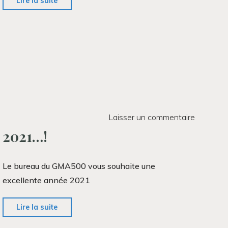
"Réduction
Lire la suite
de
la
cotisation
FFCAM"
Laisser un commentaire
2021…!
Le bureau du GMA500 vous souhaite une
excellente année 2021
"2021…!"
Lire la suite