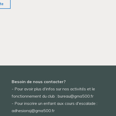
"Groupe
ite
d’alpinisme
féminin"
Besoin de nous contacter?
- Pour avoir plus d'infos sur nos activités et le
fonctionnement du club : bureau@gma500.fr
- Pour inscrire un enfant aux cours d'escalade :
adhesionsj@gma500.fr