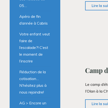
05…
Lire la su
Apéro de fin
d’année à Cabris
Votre enfant veut
faire de
l’escalade?! C’est
le moment de
l’inscrire
Camp d’
Réduction de la
cotisation…
Le camp d’ét
N’hésitez plus à
l’Olan à la 
nous rejoindre!
AG > Encore un
Lire la su