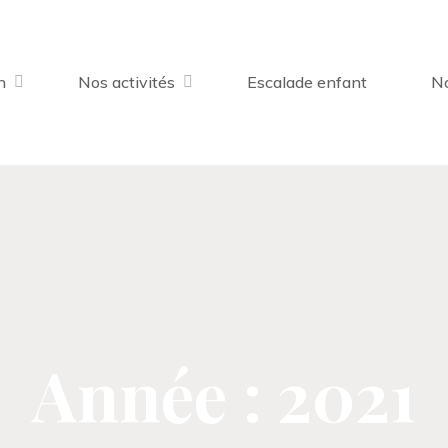
n
Nos activités
Escalade enfant
No
Année : 2021