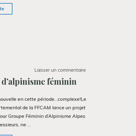
"Réduction
ite
de
la
cotisation
FFME"
Laisser un commentaire
d’alpinisme féminin
ouvelle en cette période…complexe!Le
temental de la FFCAM lance un projet
our Groupe Féminin d’Alpinisme Alpes
essieurs, ne …