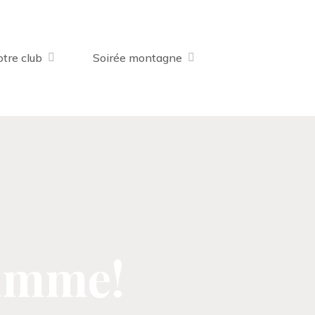
tre club
Soirée montagne
amme!