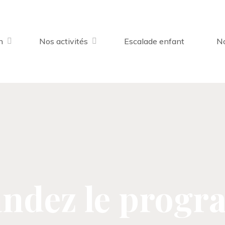
n
Nos activités
Escalade enfant
No
ndez le progr