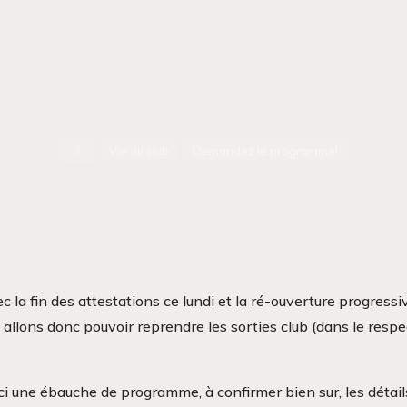
Accueil
Vie du club
Demandez le programme!
c la fin des attestations ce lundi et la ré-ouverture progress
allons donc pouvoir reprendre les sorties club (dans le respe
ci une ébauche de programme, à confirmer bien sur, les détai