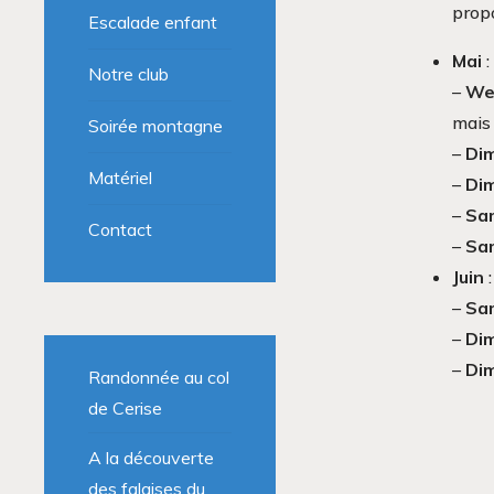
propo
Escalade enfant
Mai
:
Notre club
–
We
mais 
Soirée montagne
–
Di
Matériel
–
Di
–
Sa
Contact
–
Sam
Juin
:
–
Sa
–
Di
–
Di
Randonnée au col
de Cerise
A la découverte
des falaises du