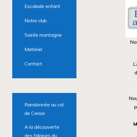
Escalade enfant
Notre club
Soirée montagne
Nou
Matériel
Contact
L
d
Nou
Randonnée au col
p
de Cerise
M
A la découverte
des falaises du