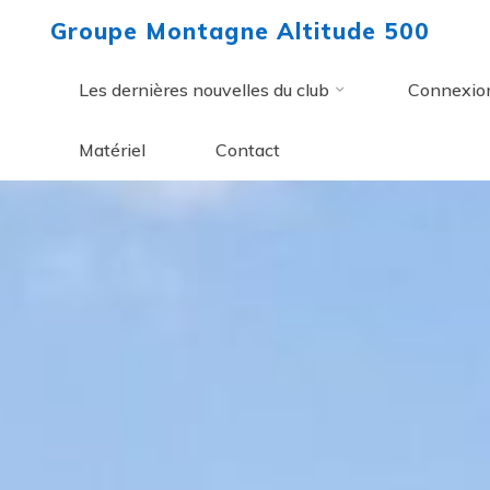
Aller
Groupe Montagne Altitude 500
au
contenu
Les dernières nouvelles du club
Connexio
Matériel
Contact