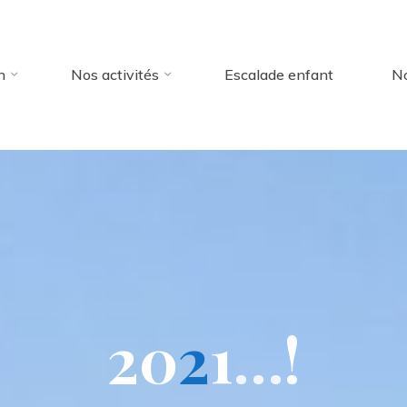
n
Nos activités
Escalade enfant
No
2
0
2
1
…
!