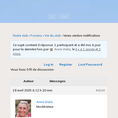
Accueil
Sujet
Notre club
›
Forums
›
Vie du club
›
Voies verdon nidification
Ce sujet contient 0 réponse, 1 participant et a été mis à jour
pour la dernière fois par
Anne Viala
, le
il y a 1 année et 3
mois
.
Log In
Register
Lost Password
Vous lisez 0 fil de discussion
Auteur
Messages
19 avril 2025 à 12 h 20 min
#4242
Anne Viala
Modérateur