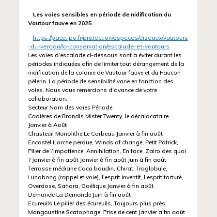
Les voies sensibles en période de nidification du
Vautour fauve en 2025
https://paca.lpo.fr/protection/especes/oiseaux/vautours
-du-verdon/la-conservation/escalade-et-vautours
Les voies d’escalade ci-dessous sont à éviter durant les
périodes indiquées afin de limiter tout dérangement de la
nidification de la colonie de Vautour fauve et du Faucon
pèlerin. La période de sensibilité varie en fonction des
voies. Nous vous remercions d’avance de votre
collaboration.
Secteur Nom des voies Période
Cadières de Brandis Mister Twenty, le décalocataire
Janvier à Août
Chasteuil Monolithe Le Corbeau Janvier à fin août
Encastel L’arche perdue, Winds of change, Petit Patrick,
Pilier de l’impatience, Annihilation, En face, Zairo des quoi
? Janvier à fin août Janvier à fin août Juin à fin août
Terrasse médiane Caca boudin, Chirat, Troglobule,
Lunabong (rappel et voie), l’esprit inventif, l’esprit torturé,
Overdose, Sahara, Gaélique Janvier à fin août
Demande La Demande Juin à fin août
Ecureuils Le pilier des écureuils, Toujours plus près,
Mangoustine Scatophage, Prise de cent Janvier à fin août