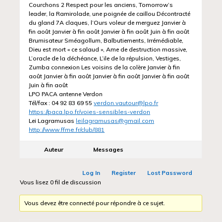
Courchons 2 Respect pour les anciens, Tomorrow’s
leader, la Ramirolade, une poignée de caillou Décontracté
du gland 7A claques, l’Ours voleur de merguez Janvier à
fin août Janvier à fin août Janvier à fin août Juin à fin août
Brumisateur Sméagollum, Balbutiements, Irrémédiable,
Dieu est mort « ce salaud », Ame de destruction massive,
L’oracle de la déchéance, L’ile de la répulsion, Vestiges,
Zumba connexion Les voisins de la colère Janvier à fin
août Janvier à fin août Janvier à fin août Janvier à fin août
Juin à fin août
LPO PACA antenne Verdon
Tél/fax : 04 92 83 69 55
verdon.vautour@lpo.fr
https://paca.lpo.fr/voies-sensibles-verdon
Lei Lagramusas
leilagramusas@gmail.com
http://www.ffme.fr/club/881
Auteur
Messages
Log In
Register
Lost Password
Vous lisez 0 fil de discussion
Vous devez être connecté pour répondre à ce sujet.