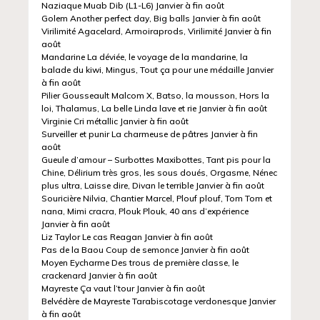
Naziaque Muab Dib (L1-L6) Janvier à fin août
Golem Another perfect day, Big balls Janvier à fin août
Virilimité Agacelard, Armoiraprods, Virilimité Janvier à fin
août
Mandarine La déviée, le voyage de la mandarine, la
balade du kiwi, Mingus, Tout ça pour une médaille Janvier
à fin août
Pilier Gousseault Malcom X, Batso, la mousson, Hors la
loi, Thalamus, La belle Linda lave et rie Janvier à fin août
Virginie Cri métallic Janvier à fin août
Surveiller et punir La charmeuse de pâtres Janvier à fin
août
Gueule d’amour – Surbottes Maxibottes, Tant pis pour la
Chine, Délirium très gros, les sous doués, Orgasme, Nénec
plus ultra, Laisse dire, Divan le terrible Janvier à fin août
Souricière Nilvia, Chantier Marcel, Plouf plouf, Tom Tom et
nana, Mimi cracra, Plouk Plouk, 40 ans d’expérience
Janvier à fin août
Liz Taylor Le cas Reagan Janvier à fin août
Pas de la Baou Coup de semonce Janvier à fin août
Moyen Eycharme Des trous de première classe, le
crackenard Janvier à fin août
Mayreste Ça vaut l’tour Janvier à fin août
Belvédère de Mayreste Tarabiscotage verdonesque Janvier
à fin août