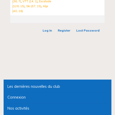
(36, 7)
VTT (14, 1)
Escalade
(128, 15)
Ski (57, 15)
Alpi
(40, 16)
Log In
Register
Lost Password
Les dernières nouvelles du club
Connexion
Nos activités