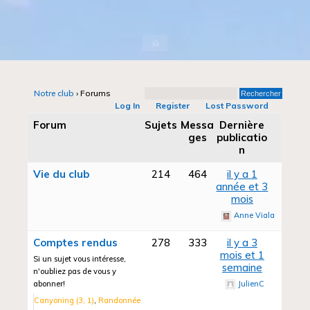
Accueil
Notre club
›
Forums
Log In
Register
Lost Password
Forum
Sujets
Messa
Dernière
ges
publicatio
n
Vie du club
214
464
il y a 1
année et 3
mois
Anne Viala
Comptes rendus
278
333
il y a 3
mois et 1
Si un sujet vous intéresse,
semaine
n'oubliez pas de vous y
abonner!
JulienC
Canyoning (3, 1)
Randonnée