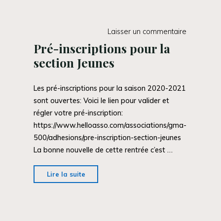
rentrée"
Laisser un commentaire
Pré-inscriptions pour la
section Jeunes
Les pré-inscriptions pour la saison 2020-2021
sont ouvertes: Voici le lien pour valider et
régler votre pré-inscription:
https://www.helloasso.com/associations/gma-
500/adhesions/pre-inscription-section-jeunes
La bonne nouvelle de cette rentrée c’est …
"Pré-
Lire la suite
inscriptions
pour
la