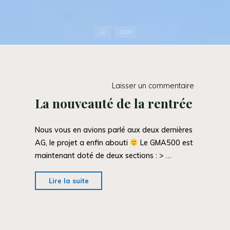
Accueil
2020
Laisser un commentaire
La nouveauté de la rentrée
Nous vous en avions parlé aux deux dernières
AG, le projet a enfin abouti
Le GMA500 est
maintenant doté de deux sections : > …
"La
Lire la suite
nouveauté
de
la