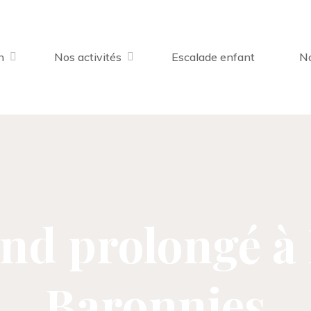
n
Nos activités
Escalade enfant
No
d prolongé à 
Baronnies