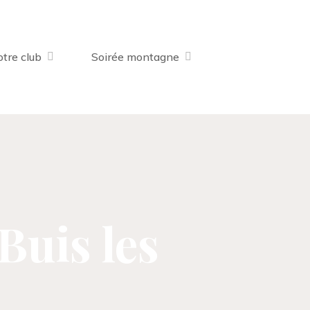
tre club
Soirée montagne
Buis les