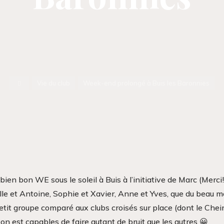
Accueil
Vie du club
Week-end prolongé à Buis les Baronnies
bien bon WE sous le soleil à Buis à l’initiative de Marc (Merci
lle et Antoine, Sophie et Xavier, Anne et Yves, que du beau 
tit groupe comparé aux clubs croisés sur place (dont le Che
on est capables de faire autant de bruit que les autres 😀