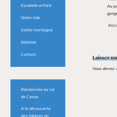
Escalade enfant
Au pr
gorge
Notre club
#
es
Soirée montagne
Matériel
Contact
Laisser u
Vous devez
Randonnée au col
de Cerise
A la découverte
des falaises du