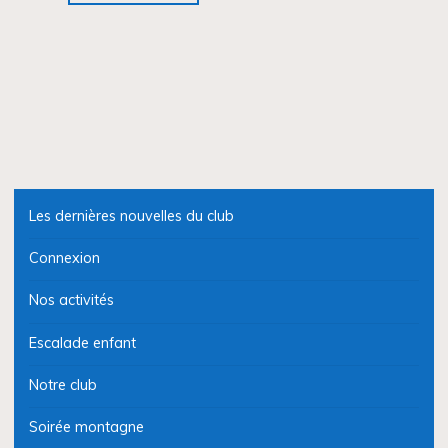
départemental
à
Saint
Martin
du
Var"
Les dernières nouvelles du club
Connexion
Nos activités
Escalade enfant
Notre club
Soirée montagne