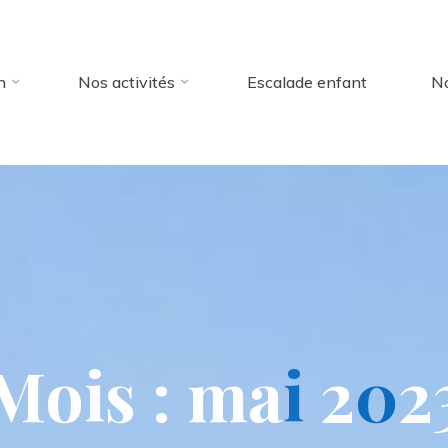
n
Nos activités
Escalade enfant
No
M
o
i
s
:
m
a
i
2
0
2