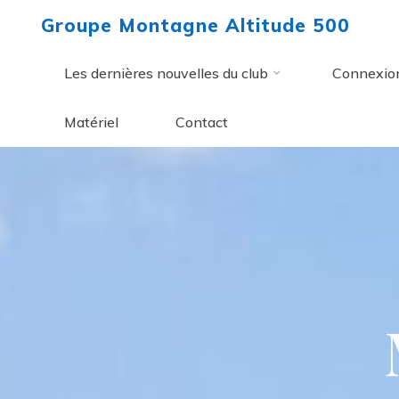
Aller
Groupe Montagne Altitude 500
au
contenu
Les dernières nouvelles du club
Connexio
Matériel
Contact