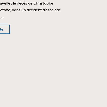
ouvelle : le décès de Christophe
Totoxe, dans un accident d’escalade
 …
"Pour
ite
Totoxe"