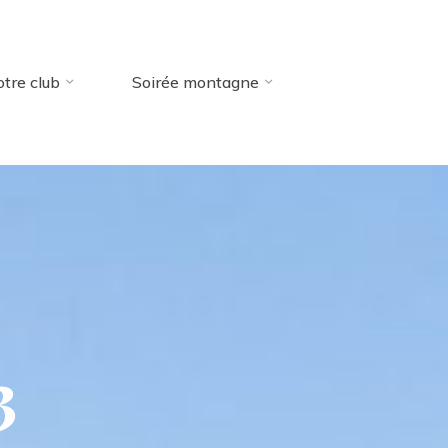
tre club
Soirée montagne
3