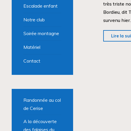
très triste n
Escalade enfant
Bordieu, dit 
Notre club
survenu hier.
Soirée montagne
Lire la su
Matériel
Contact
Randonnée au col
de Cerise
A la découverte
des falaises du