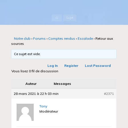
Accueil
Sujet
Notre club
›
Forums
›
Comptes rendus
›
Escalade
›
Retour aux
sources
Ce sujet est vide.
Log In
Register
Lost Password
Vous lisez 0 fil de discussion
Auteur
Messages
28 mars 2021 à 22 h 03 min
#2371
Tony
Modérateur