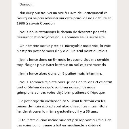
Bonsoir,
dur dur pour trouver un site à 10km de Chateauneuf et
pourquoi ne pas retouner sur cette paroi de nos débuts en
1986 à savoir Gourdon
Nous nous retrouvons le chemin de descente pas très
rassurant et incroyable nous sommes seuls sur le site.
On démarre par un petit 4+, incroyable mais vrai, la voie
n’est pas patinée mais il n’y a qu’un seul point au relais
Je me lance dans un 5+ mais le second clou me semble
trop éloigné pour éviter le retour au sol et je redescends
Je me lance alors dans un 5 patiné mais le termine.
Nous sommes rejoints par 6 jeunes de 25 ans et cela fait
tout drôle leur dire qu’avant leur naissance nous
grimpions sur ces voies déjà bien patinées à l’époque
Le patinage du diedredon en 5+ vaut le détour car les
prises de main et pied sont ultra glissantes mais j’étais
fier de retrouver la même gestuelle qu’il y a 35 ans.
Il faut être quand même prudent par rapport au relais de
ces voies car un jeune a fait en moulinette le dièdre à