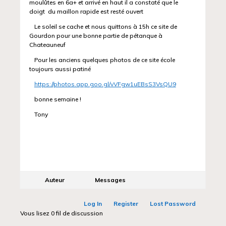
moulûtes en 6a+ et arrivé en haut il a constaté que le
doigt du maillon rapide est resté ouvert
Le soleil se cache et nous quittons à 15h ce site de
Gourdon pour une bonne partie de pétanque à
Chateauneuf
Pour les anciens quelques photos de ce site école
toujours aussi patiné
https://photos.app.goo.gl/vVFgw1uEBsS3VsQU9
bonne semaine !
Tony
Auteur
Messages
Log In
Register
Lost Password
Vous lisez 0 fil de discussion