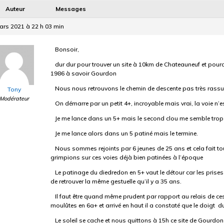
Auteur
Messages
ars 2021 à 22 h 03 min
Bonsoir,
dur dur pour trouver un site à 10km de Chateauneuf et pourq
1986 à savoir Gourdon
Nous nous retrouvons le chemin de descente pas très rassur
Tony
Modérateur
On démarre par un petit 4+, incroyable mais vrai, la voie n’e
Je me lance dans un 5+ mais le second clou me semble trop él
Je me lance alors dans un 5 patiné mais le termine.
Nous sommes rejoints par 6 jeunes de 25 ans et cela fait to
grimpions sur ces voies déjà bien patinées à l’époque
Le patinage du diedredon en 5+ vaut le détour car les prises 
de retrouver la même gestuelle qu’il y a 35 ans.
Il faut être quand même prudent par rapport au relais de ces 
moulûtes en 6a+ et arrivé en haut il a constaté que le doigt d
Le soleil se cache et nous quittons à 15h ce site de Gourd