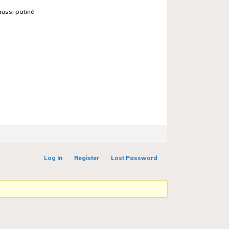
aussi patiné
Log In
Register
Lost Password