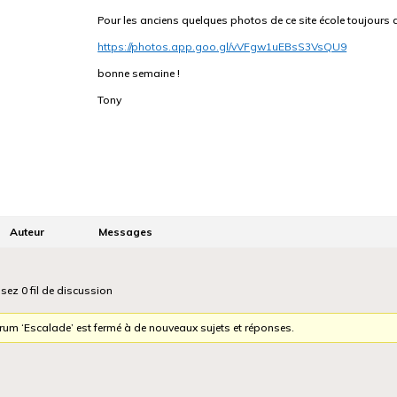
Pour les anciens quelques photos de ce site école toujours 
https://photos.app.goo.gl/vVFgw1uEBsS3VsQU9
bonne semaine !
Tony
Auteur
Messages
isez 0 fil de discussion
orum ‘Escalade’ est fermé à de nouveaux sujets et réponses.