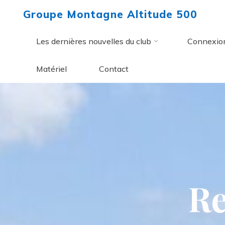
Aller
Groupe Montagne Altitude 500
au
contenu
Les dernières nouvelles du club
Connexio
Matériel
Contact
R