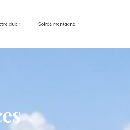
tre club
Soirée montagne
c
e
s