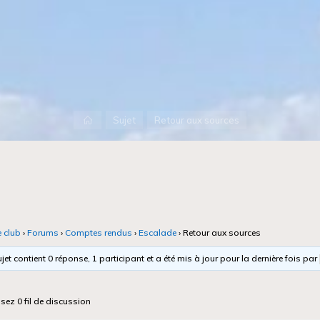
Accueil
Sujet
Retour aux sources
e club
›
Forums
›
Comptes rendus
›
Escalade
›
Retour aux sources
jet contient 0 réponse, 1 participant et a été mis à jour pour la dernière fois par
isez 0 fil de discussion