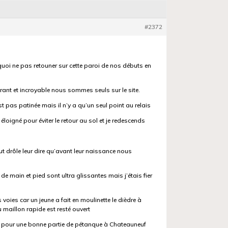
#2372
uoi ne pas retouner sur cette paroi de nos débuts en
ant et incroyable nous sommes seuls sur le site.
st pas patinée mais il n’y a qu’un seul point au relais
oigné pour éviter le retour au sol et je redescends
ut drôle leur dire qu’avant leur naissance nous
de main et pied sont ultra glissantes mais j’étais fier
voies car un jeune a fait en moulinette le dièdre à
u maillon rapide est resté ouvert
on pour une bonne partie de pétanque à Chateauneuf