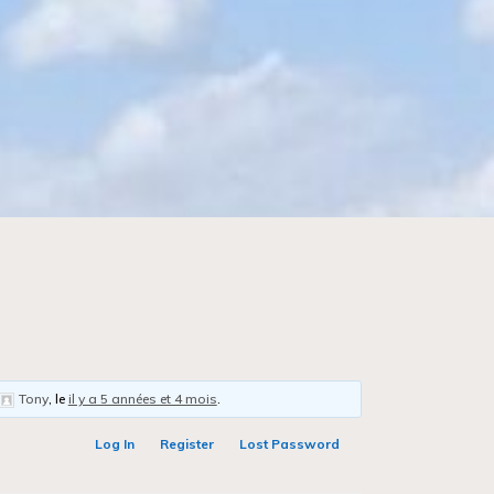
Tony
, le
il y a 5 années et 4 mois
.
Log In
Register
Lost Password