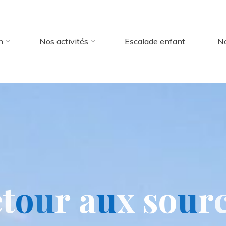
n
Nos activités
Escalade enfant
No
e
t
o
u
r
a
u
x
s
o
u
r