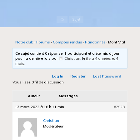
Accueil
Sujet
Notre club
›
Forums
›
Comptes rendus
›
Randonnée
›
Mont Vial
Ce sujet contient 0 réponse, 1 participant et a été mis à jour
pour la dernière fois par
Christian
, le
il y a 4 années et 4
mois
.
Log In
Register
Lost Password
Vous lisez 0 fil de discussion
Auteur
Messages
13 mars 2022 à 16 h 11 min
#2928
Christian
Modérateur