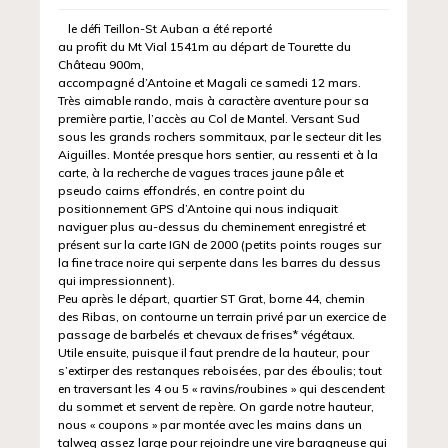
le défi Teillon-St Auban a été reporté
au profit du Mt Vial 1541m au départ de Tourette du
Château 900m,
accompagné d’Antoine et Magali ce samedi 12 mars.
Très aimable rando, mais à caractère aventure pour sa
première partie, l’accès au Col de Mantel. Versant Sud
sous les grands rochers sommitaux, par le secteur dit les
Aiguilles. Montée presque hors sentier, au ressenti et à la
carte, à la recherche de vagues traces jaune pâle et
pseudo cairns effondrés, en contre point du
positionnement GPS d’Antoine qui nous indiquait
naviguer plus au-dessus du cheminement enregistré et
présent sur la carte IGN de 2000 (petits points rouges sur
la fine trace noire qui serpente dans les barres du dessus
qui impressionnent).
Peu après le départ, quartier ST Grat, borne 44, chemin
des Ribas, on contourne un terrain privé par un exercice de
passage de barbelés et chevaux de frises* végétaux.
Utile ensuite, puisque il faut prendre de la hauteur, pour
s’extirper des restanques reboisées, par des éboulis; tout
en traversant les 4 ou 5 « ravins/roubines » qui descendent
du sommet et servent de repère. On garde notre hauteur,
nous « coupons » par montée avec les mains dans un
talweg assez large pour rejoindre une vire baragneuse qui