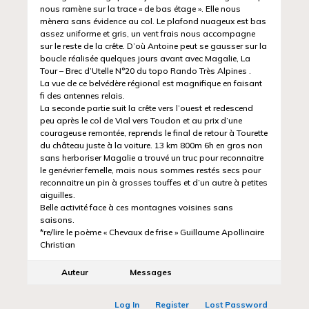
nous ramène sur la trace « de bas étage ». Elle nous
mènera sans évidence au col. Le plafond nuageux est bas
assez uniforme et gris, un vent frais nous accompagne
sur le reste de la crête. D’où Antoine peut se gausser sur la
boucle réalisée quelques jours avant avec Magalie, La
Tour – Brec d’Utelle N°20 du topo Rando Très Alpines .
La vue de ce belvédère régional est magnifique en faisant
fi des antennes relais.
La seconde partie suit la crête vers l’ouest et redescend
peu après le col de Vial vers Toudon et au prix d’une
courageuse remontée, reprends le final de retour à Tourette
du château juste à la voiture. 13 km 800m 6h en gros non
sans herboriser Magalie a trouvé un truc pour reconnaitre
le genévrier femelle, mais nous sommes restés secs pour
reconnaitre un pin à grosses touffes et d’un autre à petites
aiguilles.
Belle activité face à ces montagnes voisines sans
saisons.
*re/lire le poème « Chevaux de frise » Guillaume Apollinaire
Christian
Auteur
Messages
Log In
Register
Lost Password