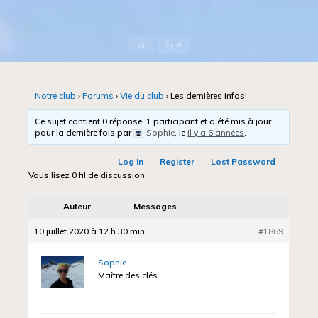
Accueil
Sujet
Notre club
›
Forums
›
Vie du club
›
Les dernières infos!
Ce sujet contient 0 réponse, 1 participant et a été mis à jour
pour la dernière fois par
Sophie
, le
il y a 6 années
.
Log In
Register
Lost Password
Vous lisez 0 fil de discussion
Auteur
Messages
10 juillet 2020 à 12 h 30 min
#1869
Sophie
Maître des clés