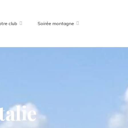
tre club
Soirée montagne
t
a
l
i
e