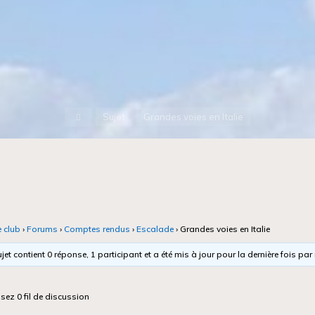
Accueil
Sujet
Grandes voies en Italie
e club
›
Forums
›
Comptes rendus
›
Escalade
›
Grandes voies en Italie
jet contient 0 réponse, 1 participant et a été mis à jour pour la dernière fois par
isez 0 fil de discussion