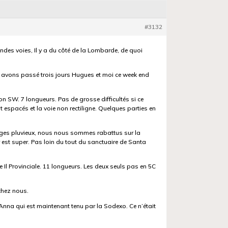
#3132
andes voies, Il y a du côté de la Lombarde, de quoi
s y avons passé trois jours Hugues et moi ce week end
on SW. 7 longueurs. Pas de grosse difficultés si ce
ont espacés et la voie non rectiligne. Quelques parties en
ages pluvieux, nous nous sommes rabattus sur la
er est super. Pas loin du tout du sanctuaire de Santa
ie Il Provinciale. 11 longueurs. Les deux seuls pas en 5C
 chez nous.
Anna qui est maintenant tenu par la Sodexo. Ce n’était