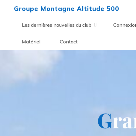
Aller
Groupe Montagne Altitude 500
au
contenu
Les dernières nouvelles du club
Connexio
Matériel
Contact
G
r
a