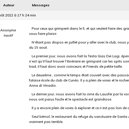
Auteur
Messages
oût 2022 à 17 h 24 min
Pour ceux qui grimpent dans le 5, et qui veulent faire des gr
Anonyme
vous faire plaisir.
Inactif
N’étant pas dispos en juillet pour y aller avec le club, nou
du 15 aout.
Le premier jour, nous avons fait la Testa Gias Dei Lagi, éper
n’est qu’il faut trouver l’itinéraire en grimpant car les spits s
trad, il faut donc avoir coinceurs et Friends de petite taille.
Le deuxième , comme le temps était couvert avec des pass
falaise école du club de Cunéo. Il y a plein de voies et le roch
Anna di Vinadio.
Le dernier jour, nous avons fait la cime du Lausfer par la vo
nous ont parus facile et le spectacle est grandiose.
Il y a encore plein de voies à explorer et ce n’est pas loin de
Seul bémol, le restaurant du refuge du sanctuaire de Santa 
vraiment pas terrible.