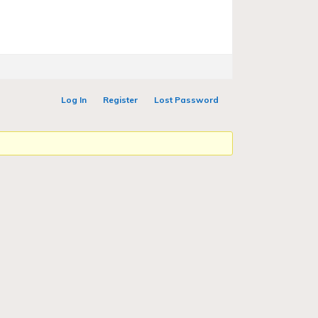
Log In
Register
Lost Password