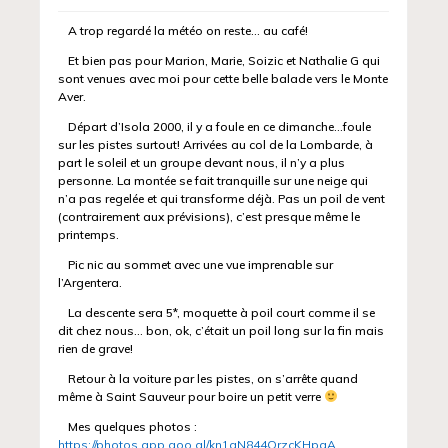
A trop regardé la météo on reste… au café!
Et bien pas pour Marion, Marie, Soizic et Nathalie G qui
sont venues avec moi pour cette belle balade vers le Monte
Aver.
Départ d’Isola 2000, il y a foule en ce dimanche…foule
sur les pistes surtout! Arrivées au col de la Lombarde, à
part le soleil et un groupe devant nous, il n’y a plus
personne. La montée se fait tranquille sur une neige qui
n’a pas regelée et qui transforme déjà. Pas un poil de vent
(contrairement aux prévisions), c’est presque même le
printemps.
Pic nic au sommet avec une vue imprenable sur
l’Argentera.
La descente sera 5*, moquette à poil court comme il se
dit chez nous… bon, ok, c’était un poil long sur la fin mais
rien de grave!
Retour à la voiture par les pistes, on s’arrête quand
même à Saint Sauveur pour boire un petit verre
Mes quelques photos :
https://photos.app.goo.gl/kn1gN844QrzcKHpaA