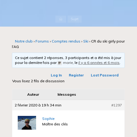
Accueil
Sujet
Notre club
›
Forums
›
Comptes rendus
›
Ski
›
CR du ski girly pour
l’AG
Ce sujet contient 2 réponses, 3 participants et a été mis à jour
pour la dernière fois par
marie
, le
il y a 6 années et 6 mois
.
Log In
Register
Lost Password
Vous lisez 2 fils de discussion
Auteur
Messages
2 février 2020 à 19 h 34 min
#1297
Sophie
Maître des clés