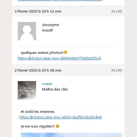
2 février 2020 à 20 h 12 min
#1298
Anonyme
Inactif
quelques autres photos!
https://photos.app.goo.gl/mNgMqY76r8stsFtL8
2 février 2020 à 20 h 36 min
#1299
marie
Maître des clés
et voilà les miennes
:
https://photos.app.goo.gl/3Xy4xzf8Uebzfq4n6
Je me suis régalée !!