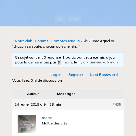
Accueil
Sujet
Notre club
›
Forums
›
Comptes rendus
›
Ski
›
Cime Agnel ou
"chacun sa route, chacun son chemin…"
Ce sujet contient 0 réponse, 1 participant et a été mis à jour
pour la dernière fois par
marie
, le
il y a 7 années et 5 mois
.
Log In
Register
Lost Password
Vous lisez 0 fil de discussion
Auteur
Messages
24 février 2019 à 9 h 58 min
#435
marie
Maître des clés