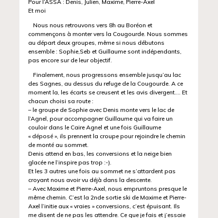
Pour l’ASSA : Denis, Julien, Maxime, Pierre-Axel
Et moi
Nous nous retrouvons vers 8h au Boréon et
commençons à monter vers la Cougourde. Nous sommes
au départ deux groupes, même si nous débutons
ensemble : Sophie,Seb et Guillaume sont indépendants,
pas encore sur de leur objectif.
Finalement, nous progressons ensemble jusqu’au lac
des Sagnes, au dessus du refuge de la Cougourde. A ce
moment la, les écarts se creusent et les avis divergent…. Et
chacun choisi sa route :
– le groupe de Sophie avec Denis monte vers le lac de
l’Agnel, pour accompagner Guillaume qui va faire un
couloir dans le Caire Agnel et une fois Guillaume
« déposé », ils prennent la croupe pour rejoindre le chemin
de monté au sommet.
Denis attend en bas, les conversions et la neige bien
glacée ne l’inspire pas trop :-).
Et les 3 autres une fois au sommet ne s’attardent pas
croyant nous avoir vu déjà dans la descente.
– Avec Maxime et Pierre-Axel, nous empruntons presque le
même chemin. C’est la 2nde sortie ski de Maxime et Pierre-
Axel l’initie aux « vraies » conversions, c’est épuisant. Ils
me disent de ne pas les attendre. Ce que je fais et j’essaie