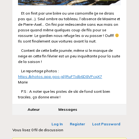
Et on finit par une bière ou une camomille (je ne dirais
pas qui…). Seul ombre au tableau, l’absence de Maxime et
de Pierre-Axel… On fini par redescendre sans eux mais on
passe quand même quelques coup de fils pour se
rassurer. Le gardien nous refuge les a vu passer ! Oufff
Ils sont finalement aux voitures avant la nuit.
Content de cette belle journée, même si le manque de
neige en cette fin février est un peu inquiétante pour la suite
de la saison !
Le reportage photos :
https://photos.app.goo.gl/JRuFTidb6D8VPcqX7
Marie
P.S : A noter que les pistes de ski de fond sont bien
tracées, ça donne envie !
Auteur
Messages
Log In
Register
Lost Password
Vous lisez 0 fil de discussion