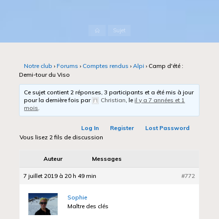
Accueil
Sujet
Notre club
›
Forums
›
Comptes rendus
›
Alpi
›
Camp d'été :
Demi-tour du Viso
Ce sujet contient 2 réponses, 3 participants et a été mis à jour
pour la dernière fois par
Christian
, le
il y a 7 années et 1
mois
.
Log In
Register
Lost Password
Vous lisez 2 fils de discussion
Auteur
Messages
7 juillet 2019 à 20 h 49 min
#772
Sophie
Maître des clés