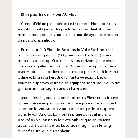
Et ne pas lire demi-tour AU Viso!
Camp d’été un peu spécial cette année… Nous partons
en petit comité (entendre par là Mr le Président et moi-
même) mais pas en Vanoise, la canicule ayant eue raison
de nos plans initiaux.
Premier arrêt à Pian del Re dans la Valle Po. Une fois le
tarif du parking digéré (10€/jour quand même…) nous
montons au refuge Giacoletti. Nous arrivons juste avant
l’orage de grêles…Ambiance! On peaufine le programme
avec Andréa, le gardien: ce sera Visto per il Peru à la Punta
Udine et la cresta Perotti à la Punta Venezia… Deux
courses superbes et très bien équipées, idéal pour qui veut
grimper en montagne sans se faire peur.
Jeudi, c’est la journée transition, mais Pierre nous trouve
quand même un petit quelque chose pour nous occuper!
Direction la Via Angelo Gaido au triangle de la Caprera
dans le Val Varaita, La montée pique au réveil mais la
beauté du vallon nous fait vite oublier que les italiens
tracent dré dans l’pentu. Escalade magnifique le long
d’une fissure, que du bonheur.