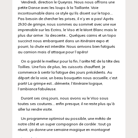
Vendredi, direction le Queyras. Nous nous offrons une
petite Danse avec les loups à la Taillante. Voie
incontournable dans ce style qu’ils disent sur le topo…
Pas besoin de chercher les prises, il n’y en a pas! Après
2h30 de grimpe, nous sommes au sommet avec une vue
imprenable sur les Ecrins, le Viso et le Mont Blanc mais le
plus dur arrive : la descente… Quelques cairns et un topo
succinct nous embarquent dans un itinéraire expo et
pourri, la chute est interdite. Nous arrivons bien fatigués
au camion mais d’attaque pour l’apéro!
On a gardé le meilleur pour la fin, l’arête NE de la tête des
Toillies. Une fois de plus, les cuissots chauffent. Je
commence à sentir la fatigue des jours précédents. Au
départ de la voie, un beau bouquetin nous accueille, c’est
parti! La grimpe est…démente, l’itinéraire logique,
l’ambiance fabuleuse.
Durant ses cinq jours, nous avons vu le Viso sous
toutes ses coutures… enfin presque, il ne reste plus qu’à
aller lui rendre visite.
Un programme optimisé au possible, une météo de
notre côté et un super compagnon de cordée : tout ça
réunit, ça donne une semaine magique en montagne!