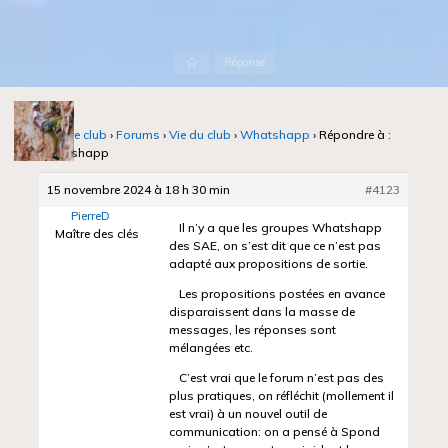
Accueil
Réponse
Notre club
›
Forums
›
Vie du club
›
Whatshapp
›
Répondre à :
Whatshapp
15 novembre 2024 à 18 h 30 min
#4123
PierreD
Il n’y a que les groupes Whatshapp
Maître des clés
des SAE, on s’est dit que ce n’est pas
adapté aux propositions de sortie.
Les propositions postées en avance
disparaissent dans la masse de
messages, les réponses sont
mélangées etc.
C’est vrai que le forum n’est pas des
plus pratiques, on réfléchit (mollement il
est vrai) à un nouvel outil de
communication: on a pensé à Spond