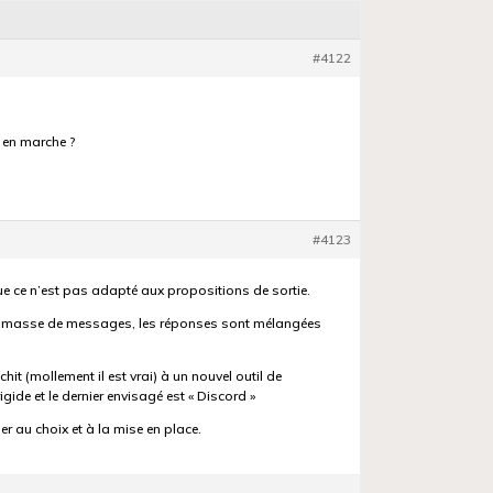
#4122
n en marche ?
#4123
ue ce n’est pas adapté aux propositions de sortie.
a masse de messages, les réponses sont mélangées
hit (mollement il est vrai) à un nouvel outil de
de et le dernier envisagé est « Discord »
r au choix et à la mise en place.