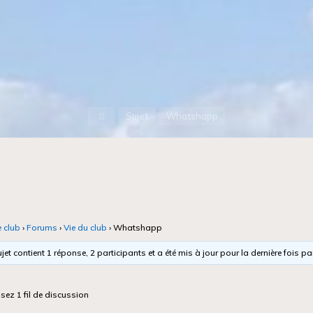
Accueil
Sujet
Whatshapp
e club
›
Forums
›
Vie du club
›
Whatshapp
jet contient 1 réponse, 2 participants et a été mis à jour pour la dernière fois p
isez 1 fil de discussion