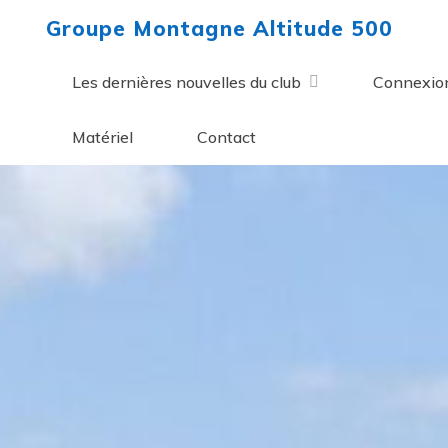
Aller
Groupe Montagne Altitude 500
au
contenu
Les dernières nouvelles du club
Connexio
Matériel
Contact