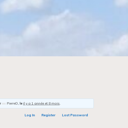
ar
PierreD
, le
il y a 1 année et 8 mois
.
Log In
Register
Lost Password