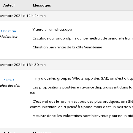
Auteur
Messages
ovembre 2024 à 12 h 24 min
Y aurait il un whatsapp
Christian
Modérateur
Escalade ou rando alpine qui permettrait de prendre le trai
Christian bien rentré de la côte Vendéenne
ovembre 2024 à 18 h 30 min
Il n’y a que les groupes Whatshapp des SAE, on s’est dit q
PierreD
aître des clés
Les propositions postées en avance disparaissent dans l
etc.
C’est vrai que le forum n’est pas des plus pratiques, on réfléc
communication: on a pensé à Spond mais c’est un peu trop rigi
A suivre donc, les volontaires sont bienvenus pour nous aide