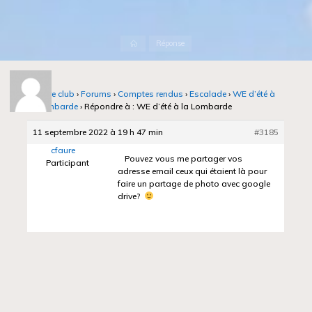
Accueil
Réponse
Notre club
›
Forums
›
Comptes rendus
›
Escalade
›
WE d’été à
la Lombarde
›
Répondre à : WE d’été à la Lombarde
11 septembre 2022 à 19 h 47 min
#3185
cfaure
Pouvez vous me partager vos
Participant
adresse email ceux qui étaient là pour
faire un partage de photo avec google
drive?