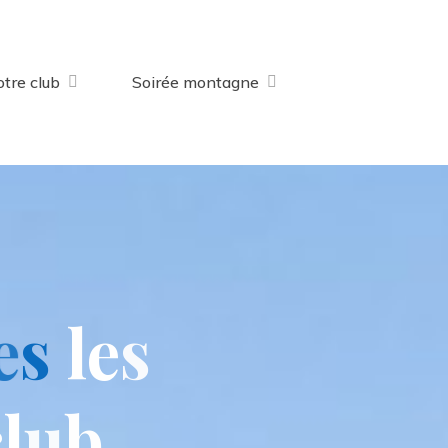
tre club
Soirée montagne
e
s
l
e
s
c
l
u
b