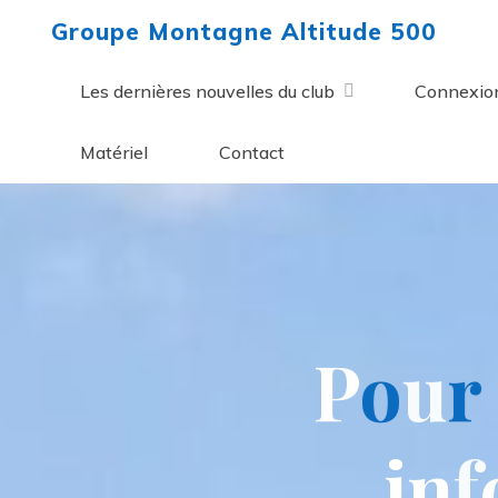
Aller
Groupe Montagne Altitude 500
au
contenu
Les dernières nouvelles du club
Connexio
Matériel
Contact
P
o
u
r
i
n
f