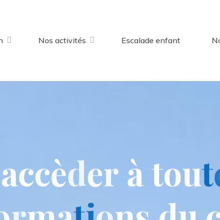
n
Nos activités
Escalade enfant
No
a
c
c
è
d
e
r
à
t
o
u
t
o
r
m
a
t
i
o
n
s
d
u