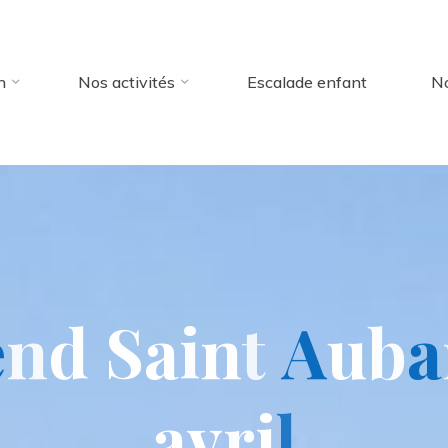
n
Nos activités
Escalade enfant
No
e
n
d
S
a
i
n
t
A
u
b
a
a
v
r
i
l