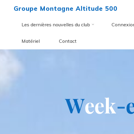
Aller
Groupe Montagne Altitude 500
au
contenu
Les dernières nouvelles du club
Connexio
Matériel
Contact
W
e
e
k
-