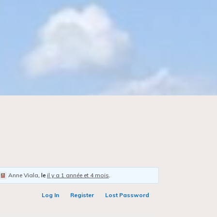
Anne Viala
, le
il y a 1 année et 4 mois
.
Log In
Register
Lost Password