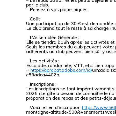
– Le repas du soir et les petits déjeuners 
par le club.
– Pensez à vos pique-niques.
Coût
Une participation de 30 € est demandée p
Le club prend tout le reste à sa charge (n
L’Assemblée Générale :
Elle se tiendra à18h après les activités et
Seuls les membres du club peuvent voter 
adhérents au club peuvent bien sûr y assis
Les activités :
Escalade, randonnée, VTT, etc. Lien top
=
https://acrobat.adobe.com/id/
urn:aaid:s
c53adca4402a
Inscriptions :
Les inscriptions se font impérativement s
2025 (Le gîte a besoin de connaître le no
préparation des repas et des petits-déjeun
Voici le lien d’inscription
https://www.hel
montagne-
altitude-500/evenements/wee