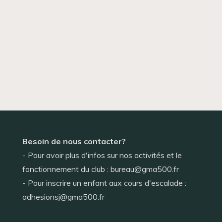
Besoin de nous contacter?
- Pour avoir plus d'infos sur nos activités et le
fonctionnement du club : bureau@gma500.fr
- Pour inscrire un enfant aux cours d'escalade :
adhesionsj@gma500.fr