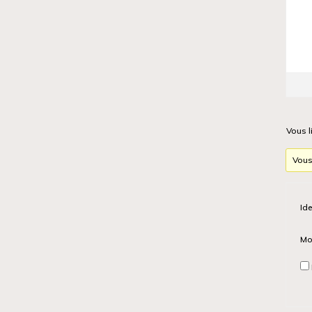
Vous l
Vous
Ide
Mo