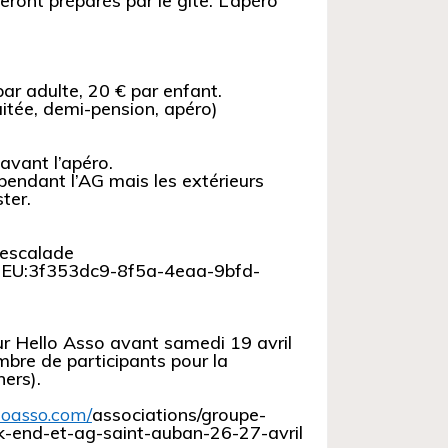
seront préparés par le gîte. L’apéro
ar adulte, 20 € par enfant.
uitée, demi-pension, apéro)
 avant l’apéro.
pendant l’AG mais les extérieurs
ter.
o escalade
c:EU:3f353dc9-8f5a-
4eaa-9bfd-
ur Hello Asso avant samedi 19 avril
mbre de participants pour la
ers).
loasso.com/
associations/groupe-
k-
end-et-ag-saint-auban-26-27-
avril