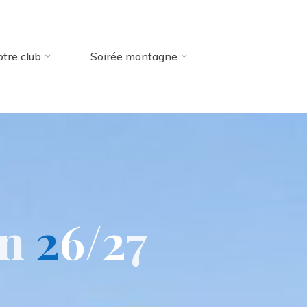
tre club
Soirée montagne
n
2
6
/
2
7