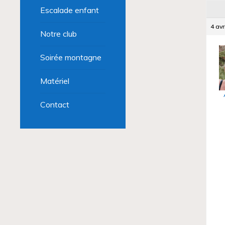
Escalade enfant
4 avr
Notre club
Soirée montagne
Matériel
Contact