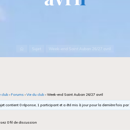
Accueil
Sujet
Week-end Saint Auban 26/27 avril
e club
›
Forums
›
Vie du club
›
Week-end Saint Auban 26/27 avril
jet contient 0 réponse, 1 participant et a été mis à jour pour la dernière fois par
isez 0 fil de discussion