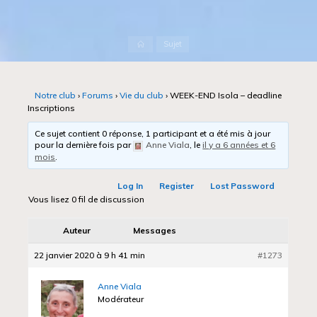
Accueil
Sujet
Notre club
›
Forums
›
Vie du club
›
WEEK-END Isola – deadline
Inscriptions
Ce sujet contient 0 réponse, 1 participant et a été mis à jour
pour la dernière fois par
Anne Viala
, le
il y a 6 années et 6
mois
.
Log In
Register
Lost Password
Vous lisez 0 fil de discussion
Auteur
Messages
22 janvier 2020 à 9 h 41 min
#1273
Anne Viala
Modérateur