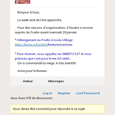
Bonjour à tous,
Le week-end de l’AG approche,
Pour des raisons d’organisation, il faudra s’inscrire
auprès du Foehn avant mercredi 29 janvier.
* Hébergement au
Foehn
à Isola Village :
https://www.udsp06.fr/
features/services
* Pour réserver, vous appelez au
0688717137
et vous
précisez que c’est pour le we AG GMA .
On a commandé la neige. A très bientôt!
Anne pour le Bureau
Auteur
Messages
Log In
Register
Lost Password
Vous lisez 0 fil de discussion
Vous devez être connecté pour répondre à ce sujet.