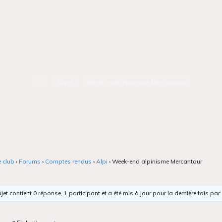
Accueil
Sujet
Week-end alpinisme Mercantour
e club
›
Forums
›
Comptes rendus
›
Alpi
›
Week-end alpinisme Mercantour
jet contient 0 réponse, 1 participant et a été mis à jour pour la dernière fois par