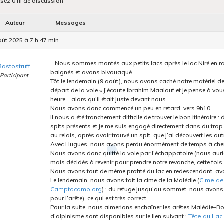
isez 0 fil de discussion
Auteur
Messages
ût 2025 à 7 h 47 min
Nous sommes montés aux petits lacs après le lac Niré en 
Bastostruff
baignés et avons bivouaqué.
Participant
Tôt le lendemain (9 août), nous avons caché notre matériel de
départ de la voie « J’écoute Ibrahim Maalouf et je pense à vous
heure… alors qu’il était juste devant nous.
Nous avons donc commencé un peu en retard, vers 9h10.
Il nous a été franchement difficile de trouver le bon itinéraire 
spits présents et je me suis engagé directement dans du trop d
au relais, après avoir trouvé un spit, que j’ai découvert les a
Avec Hugues, nous avons perdu énormément de temps à cherche
Nous avons donc quitté la voie par l’échappatoire (nous aur
mais décidés à revenir pour prendre notre revanche, cette fois
Nous avons tout de même profité du lac en redescendant, avant
Le lendemain, nous avons fait la cime de la Malédie (
Cime de 
Camptocamp.org
) : du refuge jusqu’au sommet, nous avons
pour l’arête), ce qui est très correct.
Pour la suite, nous aimerions enchaîner les arêtes Malédie–B
d’alpinisme sont disponibles sur le lien suivant :
Tête du Lac