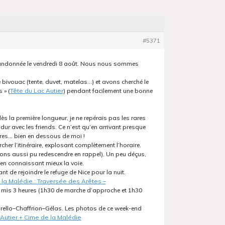
#5371
randonnée le vendredi 8 août. Nous nous sommes
 bivouac (tente, duvet, matelas…) et avons cherché le
 » (
Tête du Lac Autier
) pendant facilement une bonne
: dès la première longueur, je ne repérais pas les rares
ur avec les friends. Ce n’est qu’en arrivant presque
utres… bien en dessous de moi !
r l’itinéraire, explosant complètement l’horaire.
ions aussi pu redescendre en rappel). Un peu déçus,
 en connaissant mieux la voie.
 de rejoindre le refuge de Nice pour la nuit.
la Malédie : Traversée des Arêtes –
 mis 3 heures (1h30 de marche d’approche et 1h30
orello–Chaffrion–Gélas. Les photos de ce week-end
 Autier + Cime de la Malédie