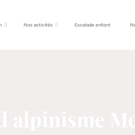
n
Nos activités
Escalade enfant
No
 alpinisme M