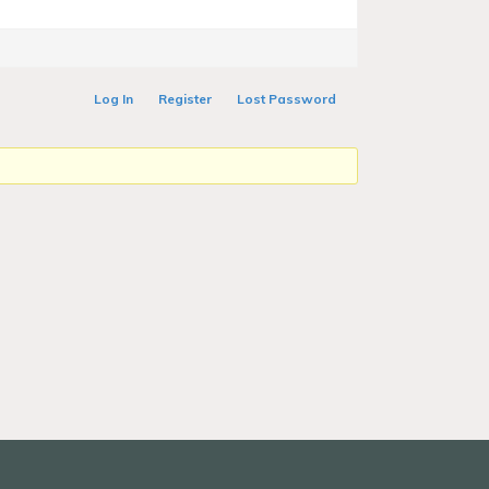
Log In
Register
Lost Password