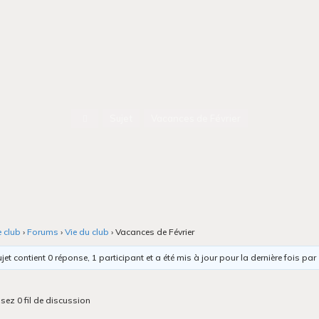
Accueil
Sujet
Vacances de Février
e club
›
Forums
›
Vie du club
›
Vacances de Février
jet contient 0 réponse, 1 participant et a été mis à jour pour la dernière fois par
isez 0 fil de discussion