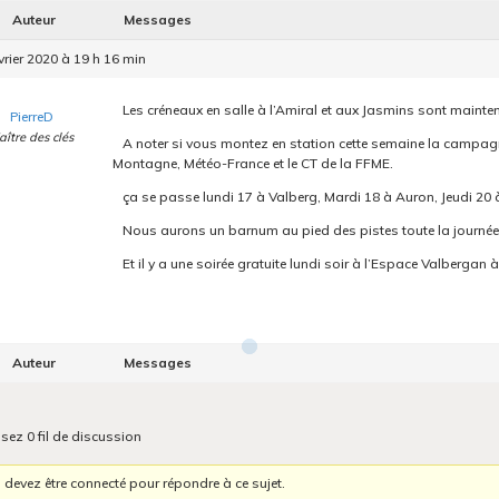
Auteur
Messages
vrier 2020 à 19 h 16 min
Les créneaux en salle à l’Amiral et aux Jasmins sont mainte
PierreD
aître des clés
A noter si vous montez en station cette semaine la campagn
Montagne, Météo-France et le CT de la FFME.
ça se passe lundi 17 à Valberg, Mardi 18 à Auron, Jeudi 20 
Nous aurons un barnum au pied des pistes toute la journée 
Et il y a une soirée gratuite lundi soir à l’Espace Valbergan 
Auteur
Messages
isez 0 fil de discussion
 devez être connecté pour répondre à ce sujet.