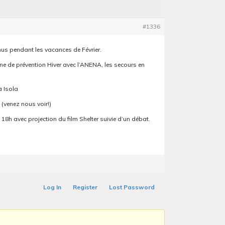
#1336
nus pendant les vacances de Février.
e de prévention Hiver avec l’ANENA, les secours en
à Isola
(venez nous voir!)
à 18h avec projection du film Shelter suivie d’un débat.
Log In
Register
Lost Password