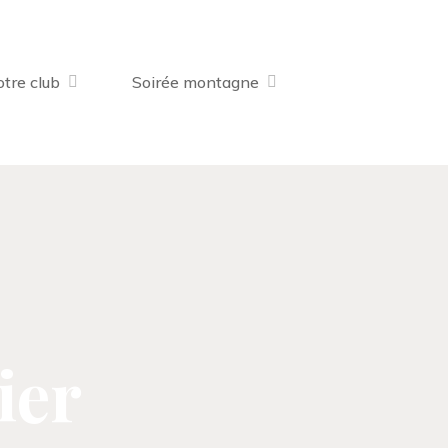
tre club
Soirée montagne
ier