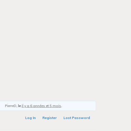
PierreD
, le
il y a 6 années et 5 mois
.
Log In
Register
Lost Password