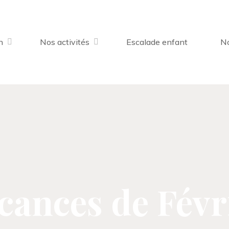
n
Nos activités
Escalade enfant
No
cances de Févr