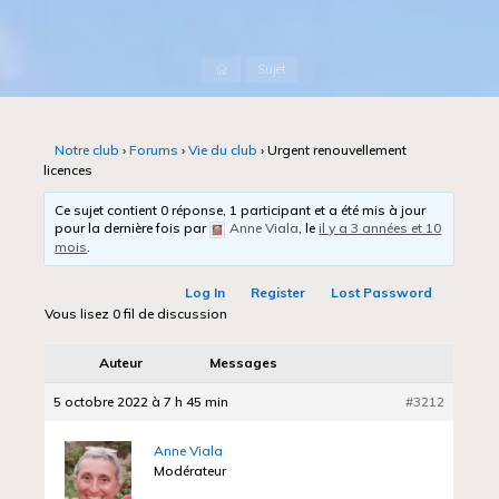
Accueil
Sujet
Notre club
›
Forums
›
Vie du club
›
Urgent renouvellement
licences
Ce sujet contient 0 réponse, 1 participant et a été mis à jour
pour la dernière fois par
Anne Viala
, le
il y a 3 années et 10
mois
.
Log In
Register
Lost Password
Vous lisez 0 fil de discussion
Auteur
Messages
5 octobre 2022 à 7 h 45 min
#3212
Anne Viala
Modérateur