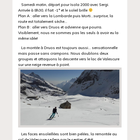
Samedi matin, départ pour Isola 2000 avec Sergi.
Arrivée à 8h30, il fait -1° et le soleil brille
Plan A : aller vers la Lombarde puis Morti…surprise, la
route est totalement sèche…
Plan B : aller vers Druos et advienne que pourra.
Visiblement, nous ne sommes pas les seuls à avoir eu la
même idée!
La montée à Druos est toujours aussi… sensationnelle
mais passe sans crampons. Nous doublons deux
groupes et attaquons la descente vers le lac de Valescure
sur une neige revenue à point.
Les faces ensoleillées sont bien pelées, la remontée au
col de Valescure se fera par le sentier d’été!