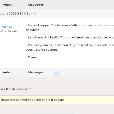
Auteur
Messages
ctobre 2019 à 10 h 31 min
Un petit rappel: Pas la peine d’attendre la neige pour renouv
PierreD
assurés !
aître des clés
Le créneau du Mardi à l’Amiral est maintenu pendant les va
Pour les Jasmins, le créneau du Jeudi n’est toujours pas ouve
vous tiens au courant.
Pierre
Auteur
Messages
isez 0 fil de discussion
 devez être connecté pour répondre à ce sujet.