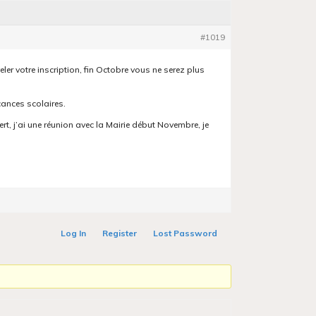
#1019
eler votre inscription, fin Octobre vous ne serez plus
cances scolaires.
rt, j’ai une réunion avec la Mairie début Novembre, je
Log In
Register
Lost Password