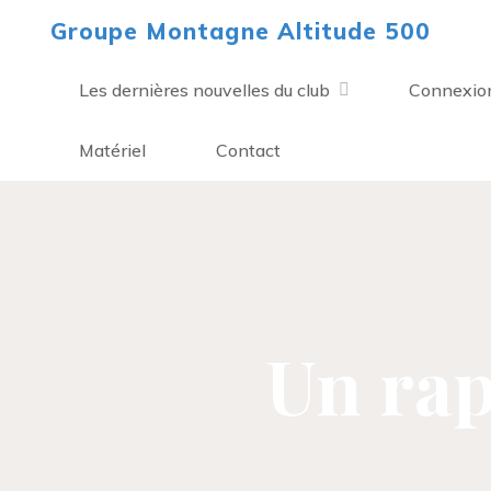
Aller
Groupe Montagne Altitude 500
au
contenu
Les dernières nouvelles du club
Connexio
Matériel
Contact
Un rap