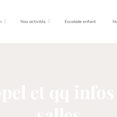
n
Nos activités
Escalade enfant
No
pel et qq infos 
salles