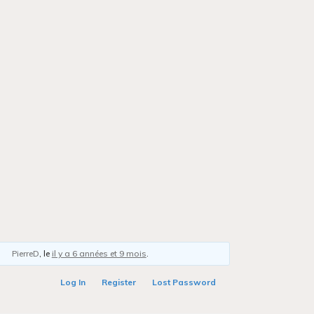
PierreD
, le
il y a 6 années et 9 mois
.
Log In
Register
Lost Password