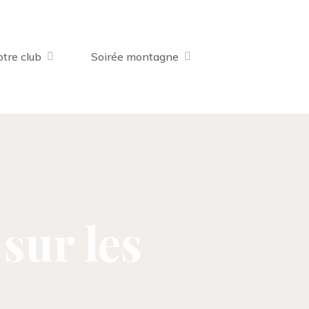
tre club
Soirée montagne
sur les