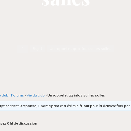
Accueil
Sujet
Un rappel et qq infos sur les salles
e club
›
Forums
›
Vie du club
›
Un rappel et qq infos sur les salles
jet contient 0 réponse, 1 participant et a été mis à jour pour la dernière fois par
isez 0 fil de discussion