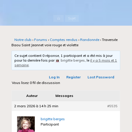
Accueil
Sujet
Notre club
›
Forums
›
Comptes rendus
›
Randonnée
›
Traversée
Baou Saint Jeannet voie rouge et violette
Ce sujet contient 0 réponse, 1 participant et a été mis à jour
pour la dernière fois par
brigitte berges
, le
il y a 5 mois et 1
semaine
.
Log In
Register
Lost Password
Vous lisez 0 fil de discussion
Auteur
Messages
2 mars 2026 à 14 h 25 min
#5535
brigitte berges
Participant