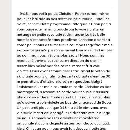
9h15, nous voilà partis Christian, Patrick et moi-même
pour une ballade un peu aventureuse autour du Baou de
Saint Jeannet. Notre programme : attaquer le Baou par la
voie rouge et terminer la boucle par la voie violette, un
mélange de petite escalade et de marche. La très belle
montée s’est passée sans problème, Christian a sorti sa
corde pour nous assurer sur un court passage facile mais
exposé, ce qui m’a personnellement bien rassurée ! Arrivés
au sommet, nous n’étions plus seuls ! Nous sommes
repartis, à travers les roches, en direction du chemin,
assez bien balisé par des cairns, menant à la voie
violette. Nous avons trouvé assez facilement le bâton de
ski planté pour signaler la descente abrupte d’environ 30
m permettant d’atteindre la voie en question. Malgré
l’existence d’une main courante en corde, Christian en bon
montagnard, a ressorti sa corde pour nous sur assurer
afin de descendre en toute sécurité. Il ne nous restait plus
qu’à suivre la voie violette au bas de la face sud du Baou.
Un petit arrêt pique-nique à 13 h a été le bien venu, avec
vue sur la mer et ciel dégagé. Puis descente vers le village
où nous sommes passés devant une chocolaterie
artisanale et avons dégusté un très bon chocolat chaud.
Merci Christian pour nous avoir fait découvrir cette très