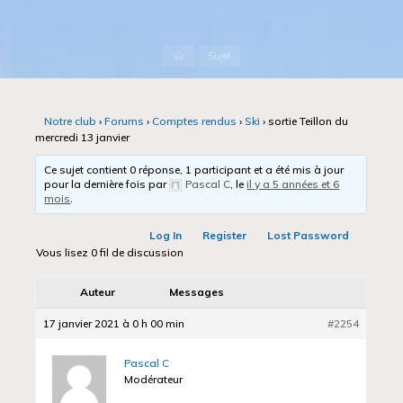
Accueil
Sujet
Notre club
›
Forums
›
Comptes rendus
›
Ski
›
sortie Teillon du
mercredi 13 janvier
Ce sujet contient 0 réponse, 1 participant et a été mis à jour
pour la dernière fois par
Pascal C
, le
il y a 5 années et 6
mois
.
Log In
Register
Lost Password
Vous lisez 0 fil de discussion
Auteur
Messages
17 janvier 2021 à 0 h 00 min
#2254
Pascal C
Modérateur