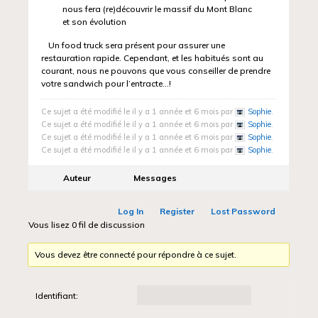
nous fera (re)découvrir le massif du Mont Blanc
et son évolution
Un food truck sera présent pour assurer une
restauration rapide. Cependant, et les habitués sont au
courant, nous ne pouvons que vous conseiller de prendre
votre sandwich pour l’entracte…!
Ce sujet a été modifié le il y a 1 année et 6 mois par
Sophie
.
Ce sujet a été modifié le il y a 1 année et 6 mois par
Sophie
.
Ce sujet a été modifié le il y a 1 année et 6 mois par
Sophie
.
Ce sujet a été modifié le il y a 1 année et 6 mois par
Sophie
.
Auteur
Messages
Log In
Register
Lost Password
Vous lisez 0 fil de discussion
Vous devez être connecté pour répondre à ce sujet.
Identifiant: