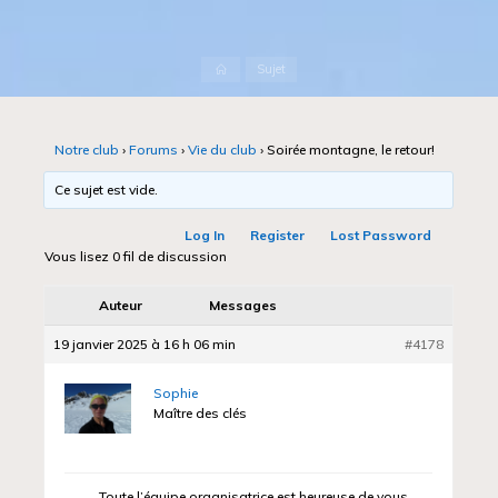
Accueil
Sujet
Notre club
›
Forums
›
Vie du club
›
Soirée montagne, le retour!
Ce sujet est vide.
Log In
Register
Lost Password
Vous lisez 0 fil de discussion
Auteur
Messages
19 janvier 2025 à 16 h 06 min
#4178
Sophie
Maître des clés
Toute l’équipe organisatrice est heureuse de vous