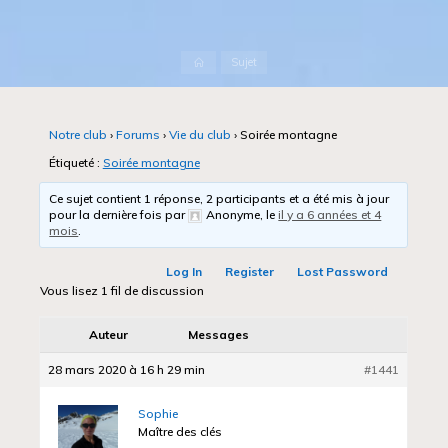
Accueil
Sujet
Notre club
›
Forums
›
Vie du club
›
Soirée montagne
Étiqueté :
Soirée montagne
Ce sujet contient 1 réponse, 2 participants et a été mis à jour
pour la dernière fois par
Anonyme
, le
il y a 6 années et 4
mois
.
Log In
Register
Lost Password
Vous lisez 1 fil de discussion
Auteur
Messages
28 mars 2020 à 16 h 29 min
#1441
Sophie
Maître des clés