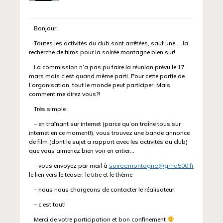
Bonjour,
Toutes les activités du club sont arrêtées, sauf une…. la
recherche de films pour la soirée montagne bien sur!
La commission n’a pas pu faire la réunion prévu le 17
mars mais c’est quand même parti. Pour cette partie de
l’organisation, tout le monde peut participer. Mais
comment me direz vous?!
Très simple :
– en traînant sur internet (parce qu’on traîne tous sur
internet en ce moment!), vous trouvez une bande annonce
de film (dont le sujet a rapport avec les activités du club)
que vous aimeriez bien voir en entier…
– vous envoyez par mail à
soireemontagne@gma500.fr
le lien vers le teaser, le titre et le thème
– nous nous chargeons de contacter le réalisateur.
– c’est tout!
Merci de votre participation et bon confinement