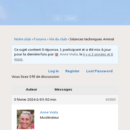
Accueil
Sujet
Notre club
›
Forums
›
Vie du club
›
Séances techniques Amiral
Ce sujet contient 0 réponse, 1 participant et a été mis à jour
pour la dernière fois par
Anne Viala
, le
il y a 2 années et 6
mois
.
Log In
Register
Lost Password
Vous lisez 0 fil de discussion
Auteur
Messages
3 février 2024 à 8 h 50 min
#3893
Anne Viala
Modérateur