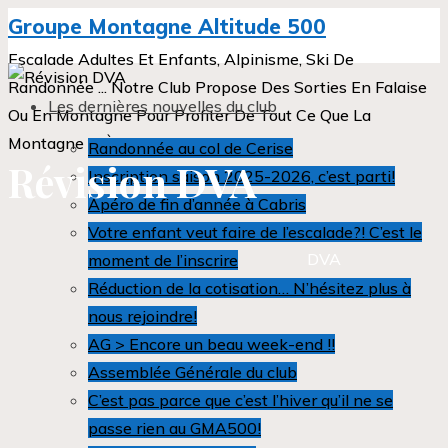
Aller
Groupe Montagne Altitude 500
au
Escalade Adultes Et Enfants, Alpinisme, Ski De
contenu
Randonnée ... Notre Club Propose Des Sorties En Falaise
Les dernières nouvelles du club
Ou En Montagne Pour Profiter De Tout Ce Que La
Montagne A À Nous Offrir.
Randonnée au col de Cerise
Révision DVA
Inscription saison 2025-2026, c’est parti!
Apéro de fin d’année à Cabris
Accueil
Sujet
Révision
Votre enfant veut faire de l’escalade?! C’est le
DVA
moment de l’inscrire
Réduction de la cotisation… N’hésitez plus à
nous rejoindre!
AG > Encore un beau week-end !!
Assemblée Générale du club
C’est pas parce que c’est l’hiver qu’il ne se
passe rien au GMA500!