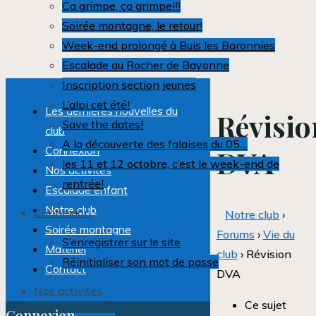
Ca grimpe, ça grimpe!!!
Soirée montagne, le retour!
Week-end prolongé à Buis les Baronnies
Escalade au Rocher de Bayonne
Inscription section jeunes
L’alpi cet été!
Les dernières nouvelles du
Révisio
Save the dates!
club
A la découverte des falaises du 05…
Connexion
DVA
les 11 et 12 octobre, c’est le week-end de
Nos activités
rentrée!
Escalade enfant
Notre club
Connexion
Notre club
›
Soirée montagne
Forums
›
Vie du
S’enregistrer sur le site
Matériel
club
›
Révision
Réinitialiser son mot de passe
Contact
DVA
Nos activités
Ce sujet
Connexion