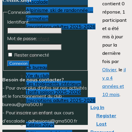
L’escalade
contient 0
Alpinisme, ski de randonnée, …
réponse, 1
Connexion
Formation
participant
Identifiant:
Inscriptions adultes 2025-2026
et a été
mis à jour
Mot de passe:
Escalade enfant
pour la
dernière
Notre club
Rester connecté
fois par
Connexion
Le bureau
Olivier
, le
il
Vie du club
y a 4
Besoin de nous contacter?
Les règlements intérieurs
années et
- Pour avoir plus d'infos sur nos activités
Tarifs saison 2025-2026
10 mois
.
et le fonctionnement du club :
Inscriptions adultes 2025-2026
bureau@gma500.fr
Log In
Soirée montagne
- Pour inscrire un enfant aux cours
Register
d'escalade : adhesionsj@gma500.fr
Lost
Edition 2025
Password