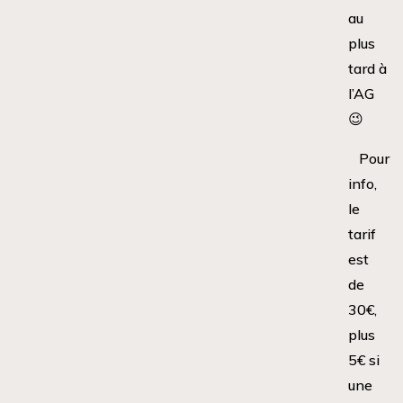
au
plus
tard à
l’AG
😉
Pour
info,
le
tarif
est
de
30€,
plus
5€ si
une