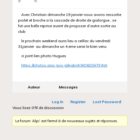
Avec Christian dimanche 19 janvier nous avons ressortie
piolet et broche a la cascade de droite de gialorgue , se
fut une belle reprise avant de proposer d’autre sortie au
club
le prochain weekend aura lieu a ceillac du vendredi
31janvier au dimanche un 4 eme serai le bien venu
ci joint lien photo Hugues
https://photos.app.goo.gl/eqbnK9rD6DDkTKjNA
Auteur
Messages
Log In
Register
Lost Password
Vous lisez 0 fil de discussion
Le forum ‘Alpi’ est fermé à de nouveaux sujets et réponses.