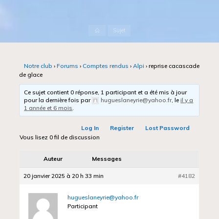
Accueil
Sujet
Notre club
›
Forums
›
Comptes rendus
›
Alpi
›
reprise cacascade
de glace
Ce sujet contient 0 réponse, 1 participant et a été mis à jour
pour la dernière fois par
hugueslaneyrie@yahoo.fr
, le
il y a
1 année et 6 mois
.
Log In
Register
Lost Password
Vous lisez 0 fil de discussion
Auteur
Messages
20 janvier 2025 à 20 h 33 min
#4182
hugueslaneyrie@yahoo.fr
Participant