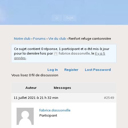
Accueil
Sujet
Notre club
›
Forums
›
Vie du club
›
Renfort refuge cantonnière
Ce sujet contient 0 réponse, 1 participant et a été mis à jour
pour la dernière fois par
fabrice.dassonville
, le
il y a 5
années
.
Log In
Register
Lost Password
Vous lisez 0 fil de discussion
Auteur
Messages
11 juillet 2021 à 21 h 32 min
#2549
fabrice.dassonville
Participant