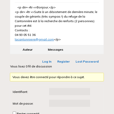
<p dir= »ltr »>Bonjour,</p>
<p dir= »ltr »>Suite à un désistement de dernière minute, le
couple de gérants (très sympas !) du refuge de la
Cantonnière est à la recherche de renforts (2 personnes)
pour cet été.
Contacts :
04 93 05 51 36
lacantonniere@gmail.com
</p>
Auteur
Messages
Log In
Register
Lost Password
Vous lisez 0 fil de discussion
Vous devez être connecté pour répondre à ce sujet.
Identifiant:
Mot de passe:
Rester connecté