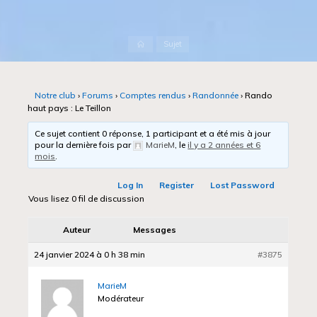
Accueil
Sujet
Notre club
›
Forums
›
Comptes rendus
›
Randonnée
›
Rando
haut pays : Le Teillon
Ce sujet contient 0 réponse, 1 participant et a été mis à jour
pour la dernière fois par
MarieM
, le
il y a 2 années et 6
mois
.
Log In
Register
Lost Password
Vous lisez 0 fil de discussion
Auteur
Messages
24 janvier 2024 à 0 h 38 min
#3875
MarieM
Modérateur