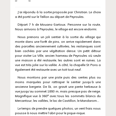
J’ai répondu à la sortie proposée par Christian. Le choix
a été porté sur le Teillon au départ de Peyroules.
Départ 7 h de Mouans-Sartoux. Personne sur la route,
Nous arrivons à Peyroules, le village est encore endormi.
Nous prenons un joli sentier à la sortie du village qui
monte dans une forêt de pins, on arrive rapidement dans
des parcelles anciennement cultivées, les restanques sont
bien cachées par une végétation dense. Un petit détour
pour visiter La Ville, ancien hameau de Peyroules où seule
une maison a été restaurée, les autres sont en ruines. La
vue est très jolie sur la vallée. A côté, la chapelle St Pons a
également été restaurée avec un toit tout neuf.
Nous montons par une piste puis des sentes plus ou
moins marquées pour rattraper le sentier jusqu’à une
ancienne bergerie. De là, on gravit une pente herbeuse à
vue jusqu’au sommet 1893 m, mais presque pas de neige.
Magnifique vue à 360° avec tous les sommets blancs du
Mercantour, les vallées, le lac de Castillon, le Mandarom…
Le temps de prendre quelques photos, un vent frais nous
pousse à nous mettre l’abri pour le pique-nique.