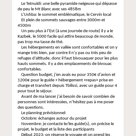
Le Tetnuldi: une belle pyramide neigeuse qui dépasse
de peu le Mt Blanc avec ses 4858m
L’Ushba: le sommet emblématique, le Cervin local
Et plein de sommets sauvages entre 3000m et
4500m
Un peu plus à l’Est (à une journée de route) il y a le
Kazbek, le 5000 facile qui attire beaucoup de monde,
pas trop ma tasse de thé.
Les hébergements en vallée sont confortables et on y
mange très bien, par contre il n’y pas ou très peu de
refuges d’altitude, donc il faut bivouaquer pour les plus
hauts sommets. Il y a des emplacements de bivouac
confortables.
Question budget, j’en avais eu pour 350€ d’avion et
1200€ pour le guide + hébergement +repas+ prise en
charge et transfert depuis Tbilissi, avec un guide pour 4
pour tout le séjour.
Avant de ma lancer j’ai besoin de savoir combien de
personnes sont intéressées, n’hésitez pas à me poser
des questions.
Le planning prévisionnel:
Octobre: échanges autour du projet
Novembre: je contacte le/les guide(s), on précise le
projet, le budget et la liste des participants
Début 2023: on réserve le voyage et on prend les