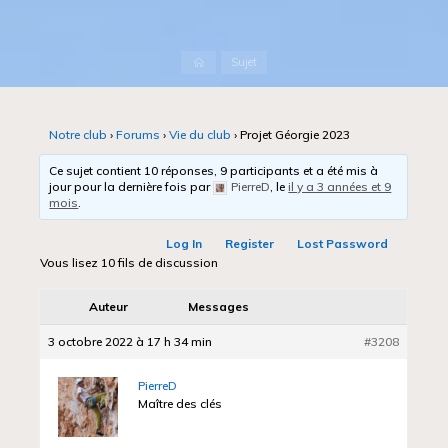
Accueil
Sujet
Notre club
›
Forums
›
Vie du club
›
Projet Géorgie 2023
Ce sujet contient 10 réponses, 9 participants et a été mis à
jour pour la dernière fois par
PierreD
, le
il y a 3 années et 9
mois
.
Log In
Register
Lost Password
Vous lisez 10 fils de discussion
Auteur
Messages
3 octobre 2022 à 17 h 34 min
#3208
PierreD
Maître des clés