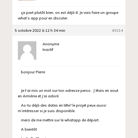
ça part plutôt bien, on est déjà 8. Je vais faire un groupe
what’s app pour en discuter.
5 octobre 2022 à 12 h 34 min
#3214
Anonyme
Inactif
bonjour Pierre
Je t’ai mis un mot sur ton adresse perso . J’étais en aout
en Arménie et j’ai adoré.
As-tu déjà des dates en tête? le projet peux aussi
m’intéresser si je suis disponible.
merci de me mettre sur le whatapp de départ.
A bientôt