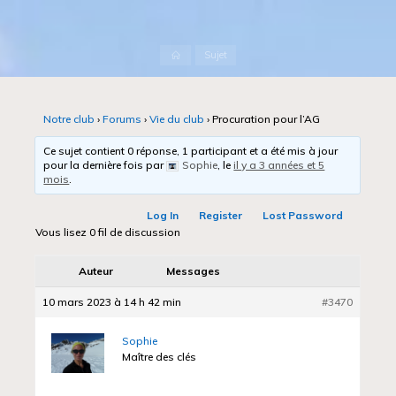
Accueil
Sujet
Notre club
›
Forums
›
Vie du club
›
Procuration pour l’AG
Ce sujet contient 0 réponse, 1 participant et a été mis à jour
pour la dernière fois par
Sophie
, le
il y a 3 années et 5
mois
.
Log In
Register
Lost Password
Vous lisez 0 fil de discussion
Auteur
Messages
10 mars 2023 à 14 h 42 min
#3470
Sophie
Maître des clés