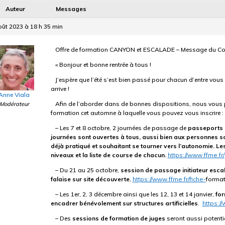
Auteur
Messages
oût 2023 à 18 h 35 min
Offre de formation CANYON et ESCALADE – Message du Comit
« Bonjour et bonne rentrée à tous !
J’espère que l’été s’est bien passé pour chacun d’entre vous
arrive !
Anne Viala
Afin de l’aborder dans de bonnes dispositions, nous vous 
Modérateur
formation cet automne à laquelle vous pouvez vous inscrire :
– Les 7 et 8 octobre, 2 journées de passage de
passeports 
journées sont ouvertes à tous, aussi bien aux personnes sou
déjà pratiqué et souhaitant se tourner vers l’autonomie. Le
niveaux et la liste de course de chacun.
https://www.ffme.fr/
– Du 21 au 25 octobre,
session de passage initiateur esc
falaise sur site découverte.
https://www.ffme.fr/fiche-
format
– Les 1er, 2, 3 décembre ainsi que les 12, 13 et 14 janvier,
for
encadrer bénévolement sur structures artificielles
.
https://
– Des
sessions de formation de juges
seront aussi potenti