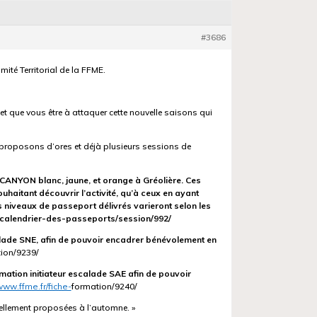
#3686
é Territorial de la FFME.
 et que vous être à attaquer cette nouvelle saisons qui
proposons d’ores et déjà plusieurs sessions de
CANYON blanc, jaune, et orange à Gréolière. Ces
haitant découvrir l’activité, qu’à ceux en ayant
s niveaux de passeport délivrés varieront selon les
calendrier-des-passeports/
session/992/
alade SNE, afin de pouvoir encadrer bénévolement en
ion/9239/
mation initiateur escalade SAE afin de pouvoir
www.ffme.fr/fiche-
formation/9240/
ellement proposées à l’automne. »