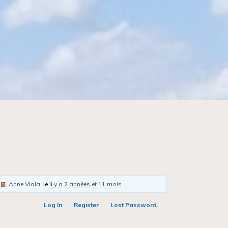
Anne Viala
, le
il y a 2 années et 11 mois
.
Log In
Register
Lost Password