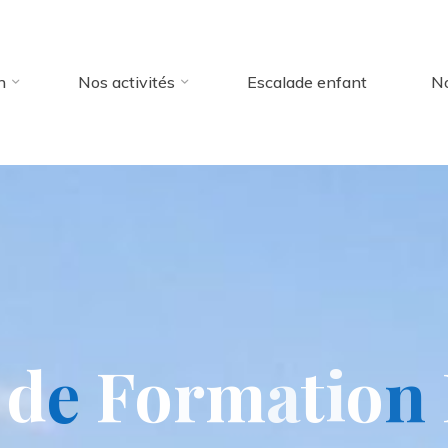
n
Nos activités
Escalade enfant
No
d
e
F
o
r
m
a
t
i
o
n