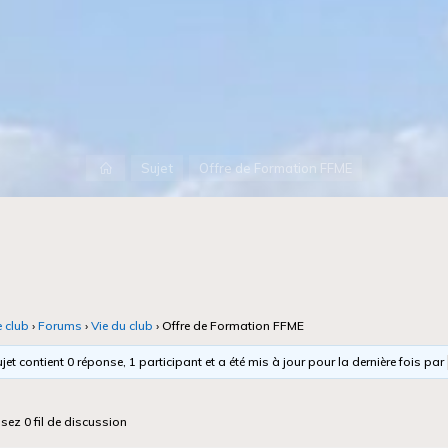
Accueil
Sujet
Offre de Formation FFME
e club
›
Forums
›
Vie du club
›
Offre de Formation FFME
jet contient 0 réponse, 1 participant et a été mis à jour pour la dernière fois par
isez 0 fil de discussion