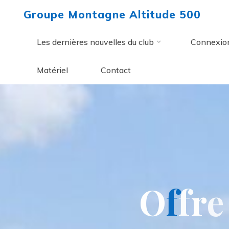
Aller
Groupe Montagne Altitude 500
au
contenu
Les dernières nouvelles du club
Connexio
Matériel
Contact
O
f
f
r
e