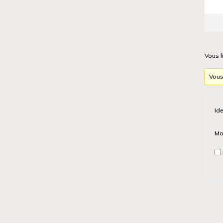
Vous l
Vous
Ide
Mo