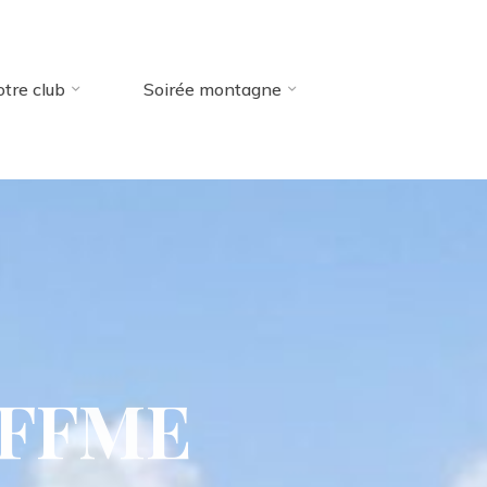
tre club
Soirée montagne
F
F
M
E