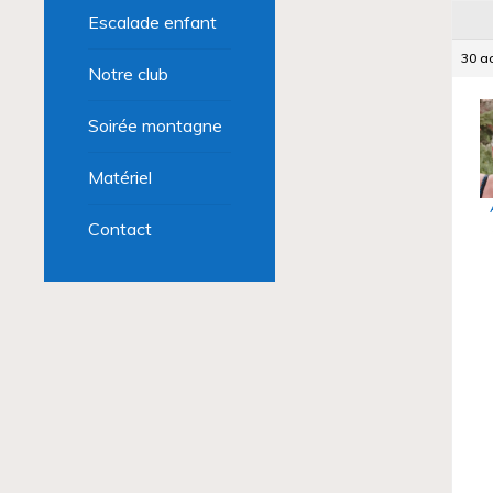
Escalade enfant
30 a
Notre club
Soirée montagne
Matériel
Contact