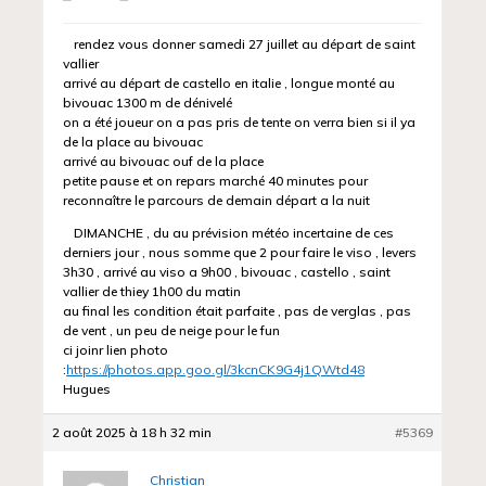
rendez vous donner samedi 27 juillet au départ de saint
vallier
arrivé au départ de castello en italie , longue monté au
bivouac 1300 m de dénivelé
on a été joueur on a pas pris de tente on verra bien si il ya
de la place au bivouac
arrivé au bivouac ouf de la place
petite pause et on repars marché 40 minutes pour
reconnaître le parcours de demain départ a la nuit
DIMANCHE , du au prévision météo incertaine de ces
derniers jour , nous somme que 2 pour faire le viso , levers
3h30 , arrivé au viso a 9h00 , bivouac , castello , saint
vallier de thiey 1h00 du matin
au final les condition était parfaite , pas de verglas , pas
de vent , un peu de neige pour le fun
ci joinr lien photo
:
https://photos.app.goo.gl/3kcnCK9G4j1QWtd48
Hugues
2 août 2025 à 18 h 32 min
#5369
Christian