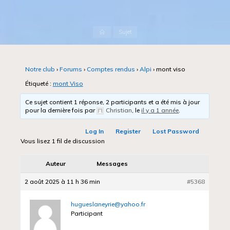
Accueil
Sujet
Notre club
›
Forums
›
Comptes rendus
›
Alpi
›
mont viso
Étiqueté :
mont Viso
Ce sujet contient 1 réponse, 2 participants et a été mis à jour
pour la dernière fois par
Christian
, le
il y a 1 année
.
Log In
Register
Lost Password
Vous lisez 1 fil de discussion
Auteur
Messages
2 août 2025 à 11 h 36 min
#5368
hugueslaneyrie@yahoo.fr
Participant