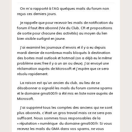
On m’a rapporté à l’AG quelques mails du forum non
reçus ces derniers jours.
Je rappelle que pour recevoir les mails de notification du
forum il faut être abonné (Vie du Club, CR et propositions
de sortie pour chacune des activités) au moyen du lien
bien visible surligné en jaune.
J’ai examiné les journaux d’envois et il y a eu depuis
mardi dernier de nombreux mails bloqués à destination
des boites mail outlook et hotmail (on a déjà eu le même
problème avec free il y a un an ou deux). J’ai envoyé une
réclamation auprès de Microsoft et j’espère que ce sera
résolu rapidement.
La raison est qu’un ancien du club, au lieu de se
désabonner a signalé les mails du forum comme spams
et le domaine gma500.fr a été mis en liste noire auprès de
Microsoft.
J’ai supprimé tous les comptes des anciens qui ne sont
plus abonnés, c’était un gros travail mais ce ne sera pas
suffisant. Nous sommes tous responsables de la
« réputation » numérique du domaine gma500.fr: Si vous
recevez les mails du GMA dans vos spams, ne vous