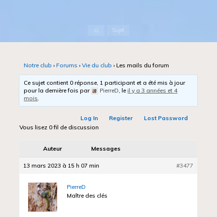
Accueil
Sujet
Notre club
›
Forums
›
Vie du club
›
Les mails du forum
Ce sujet contient 0 réponse, 1 participant et a été mis à jour
pour la dernière fois par
PierreD
, le
il y a 3 années et 4
mois
.
Log In
Register
Lost Password
Vous lisez 0 fil de discussion
Auteur
Messages
13 mars 2023 à 15 h 07 min
#3477
PierreD
Maître des clés