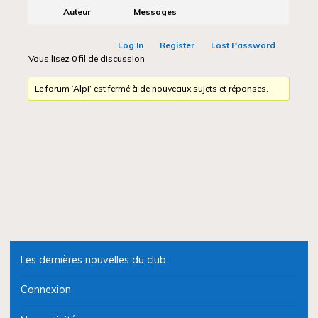
Auteur
Messages
Log In
Register
Lost Password
Vous lisez 0 fil de discussion
Le forum ‘Alpi’ est fermé à de nouveaux sujets et réponses.
Les dernières nouvelles du club
Connexion