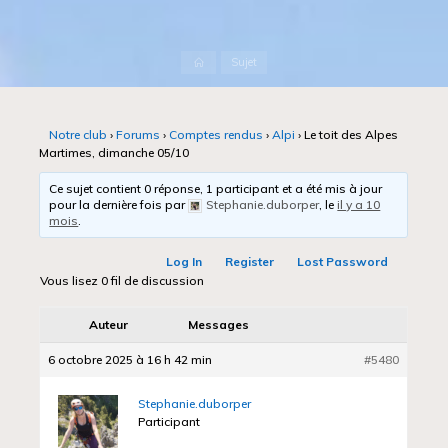
Accueil
Sujet
Notre club
›
Forums
›
Comptes rendus
›
Alpi
›
Le toit des Alpes
Martimes, dimanche 05/10
Ce sujet contient 0 réponse, 1 participant et a été mis à jour
pour la dernière fois par
Stephanie.duborper
, le
il y a 10
mois
.
Log In
Register
Lost Password
Vous lisez 0 fil de discussion
Auteur
Messages
6 octobre 2025 à 16 h 42 min
#5480
Stephanie.duborper
Participant