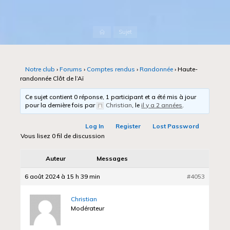
Accueil
Sujet
Notre club
›
Forums
›
Comptes rendus
›
Randonnée
›
Haute-
randonnée Clôt de l’Aï
Ce sujet contient 0 réponse, 1 participant et a été mis à jour
pour la dernière fois par
Christian
, le
il y a 2 années
.
Log In
Register
Lost Password
Vous lisez 0 fil de discussion
Auteur
Messages
6 août 2024 à 15 h 39 min
#4053
Christian
Modérateur