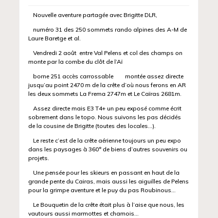
Nouvelle aventure partagée avec Brigitte DLR,
numéro 31 des 250 sommets rando alpines des A-M de
Laure Baretge et al.
Vendredi 2 août entre Val Pelens et col des champs on
monte par la combe du clôt de l’Aï
borne 251 accès carrossable montée assez directe
jusqu’au point 2470 m de la crête d’où nous ferons en AR
les deux sommets La Frema 2747m et Le Caïras 2681m.
Assez directe mais E3 T4+ un peu exposé comme écrit
sobrement dans le topo. Nous suivons les pas décidés
de la cousine de Brigitte (toutes des locales…).
Le reste c’est de la crête aérienne toujours un peu expo
dans les paysages à 360° de biens d’autres souvenirs ou
projets.
Une pensée pour les skieurs en passant en haut de la
grande pente du Cairas, mais aussi les aiguilles de Pelens
pour la grimpe aventure et le puy du pas Roubinous…
Le Bouquetin de la crête était plus à l’aise que nous, les
vautours aussi marmottes et chamois…