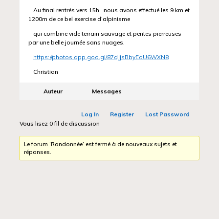
Au final rentrés vers 15h nous avons effectué les 9 km et
1200m de ce bel exercise d’alpinisme
qui combine vide terrain sauvage et pentes pierreuses
par une belle journée sans nuages.
https://photos.app.goo.gl/87dJjsBbyEoU6WXN8
Christian
Auteur
Messages
Log In
Register
Lost Password
Vous lisez 0 fil de discussion
Le forum ‘Randonnée’ est fermé à de nouveaux sujets et
réponses.