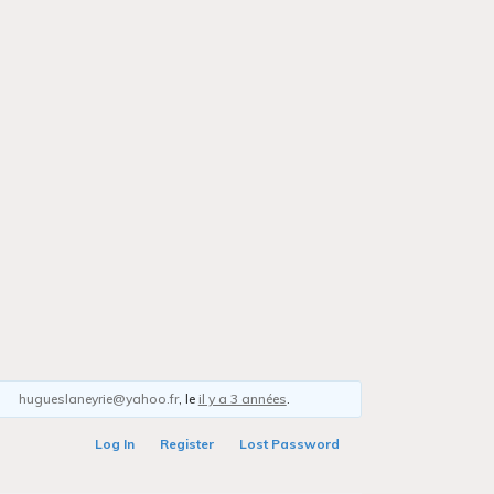
hugueslaneyrie@yahoo.fr
, le
il y a 3 années
.
Log In
Register
Lost Password