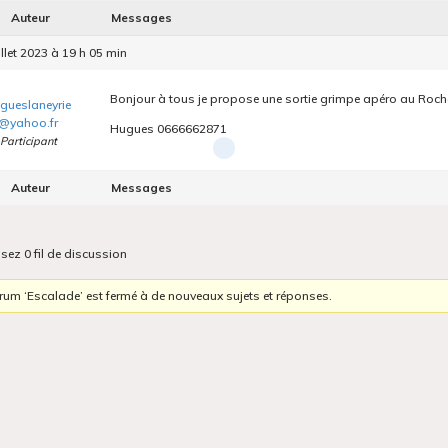
Auteur
Messages
illet 2023 à 19 h 05 min
Bonjour à tous je propose une sortie grimpe apéro au Roche
gueslaneyrie
@yahoo.fr
Hugues 0666662871
Participant
Auteur
Messages
isez 0 fil de discussion
orum ‘Escalade’ est fermé à de nouveaux sujets et réponses.