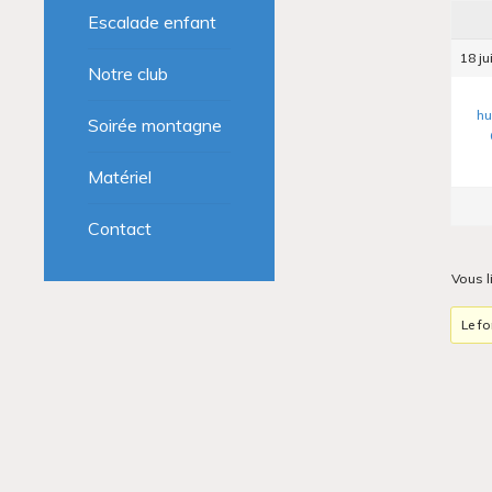
Escalade enfant
18 ju
Notre club
hu
Soirée montagne
Matériel
Contact
Vous l
Le f