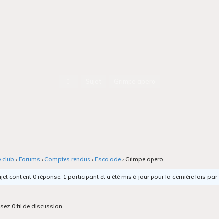
Accueil
Sujet
Grimpe apero
e club
›
Forums
›
Comptes rendus
›
Escalade
›
Grimpe apero
jet contient 0 réponse, 1 participant et a été mis à jour pour la dernière fois par
isez 0 fil de discussion