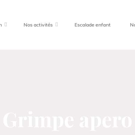
n
Nos activités
Escalade enfant
No
Grimpe apero