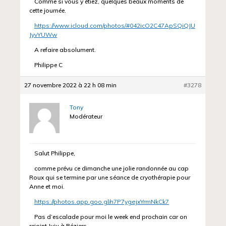
Comme si vous y étiez, quelques beaux moments de
cette journée.
https://www.icloud.com/photos/#042icO2C47ApSQiQJU
JyvYUWw
A refaire absolument.
Philippe C
27 novembre 2022 à 22 h 08 min
#3278
Tony
Modérateur
Salut Philippe,
comme prévu ce dimanche une jolie randonnée au cap
Roux qui se termine par une séance de cryothérapie pour
Anne et moi.
https://photos.app.goo.gl/n7P7ygejxYrmNkCk7
Pas d’escalade pour moi le week end prochain car on