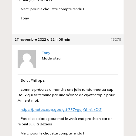
rejoint Juju à Béziers
Merci pour le chouette compte rendu !
Tony
27 novembre 2022 à 22 h 08 min
#3279
Tony
Modérateur
Salut Philippe,
comme prévu ce dimanche une jolie randonnée au cap
Roux qui se termine par une séance de cryothérapie pour
Anne et moi.
https://photos.app.goo.gl/n7P7ygejxYrmNkCk7
Pas d’escalade pour moi le week end prochain car on
rejoint Juju à Béziers
Merci pour le chouette compte rendu !