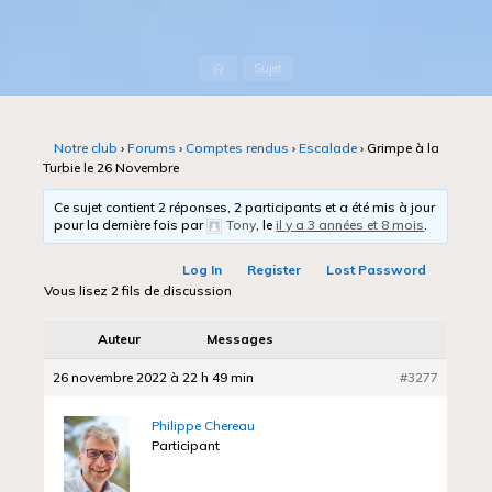
Accueil
Sujet
Notre club
›
Forums
›
Comptes rendus
›
Escalade
›
Grimpe à la
Turbie le 26 Novembre
Ce sujet contient 2 réponses, 2 participants et a été mis à jour
pour la dernière fois par
Tony
, le
il y a 3 années et 8 mois
.
Log In
Register
Lost Password
Vous lisez 2 fils de discussion
Auteur
Messages
26 novembre 2022 à 22 h 49 min
#3277
Philippe Chereau
Participant